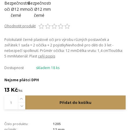
Ohodnotit produkt
Polokulaté černé plastové oči pro výrobu různých postaviček a
zvířátek.1 sada = 2 očička + 2 pojistkyNevhodné pro děti do 3 let -
nebezpečí spolknutí. Průměr očička: 12 mmDélka vrutu: 1,4 cmTloušťka:
5 mmMateriál: Plast
celý popis
Dostupnost
skladem 18 ks
Nejsme plátci DPH
13 Kč
/
ks
Přidat do košíku
Číslo produktu:
1205
průměr:
12 mm