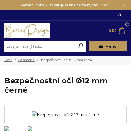
Výrobní doba klubíček Josefina může být až 10 dní.
0
0 Kč
Menu
Úvod
Galanterie
Bezpečnostní oči Ø12 mm černé
Bezpečnostní oči Ø12 mm
černé