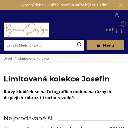
Výrobní doba klubíček Josefina může být až 10 dní.
0
0 Kč
Menu
Úvod
Limitované kolekce
Limitovaná kolekce Josefin
Barvy klubíček se na fotografiích mohou na různých
displejích zobrazit trochu rozdílně.
Nejprodávanější