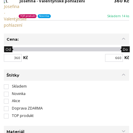
Josefina - Valentýnské pohlazení
360 Kč
1.
Skladem 14 ks
TOP produkt
Novinka
Cena:
Od
Do
Kč
Kč
Štítky
Skladem
Novinka
Akce
Doprava ZDARMA
TOP produkt
Materiál