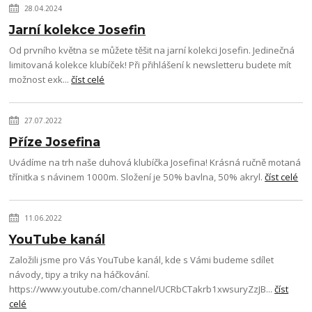
28.04.2024
Jarní kolekce Josefin
Od prvního května se můžete těšit na jarní kolekci Josefin. Jedinečná
limitovaná kolekce klubíček! Při přihlášení k newsletteru budete mít
možnost exk...
číst celé
27.07.2022
Příze Josefina
Uvádíme na trh naše duhová klubíčka Josefina! Krásná ručně motaná
třínitka s návinem 1000m. Složení je 50% bavlna, 50% akryl.
číst celé
11.06.2022
YouTube kanál
Založili jsme pro Vás YouTube kanál, kde s Vámi budeme sdílet
návody, tipy a triky na háčkování.
https://www.youtube.com/channel/UCRbCTakrb1xwsuryZzJB...
číst
celé