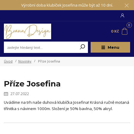
Výrobní doba klubíček Josefina může být až 10 dní.
0
0 Kč
Menu
Úvod
Novinky
Příze Josefina
Příze Josefina
27.07.2022
Uvádíme na trh naše duhová klubíčka Josefina! Krásná ručně motaná
třínitka s návinem 1000m. Složení je 50% bavlna, 50% akryl.