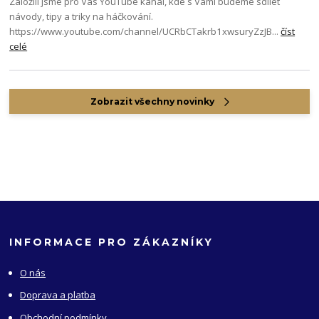
Založili jsme pro Vás YouTube kanál, kde s Vámi budeme sdílet
návody, tipy a triky na háčkování.
https://www.youtube.com/channel/UCRbCTakrb1xwsuryZzJB...
číst
celé
Zobrazit všechny novinky
INFORMACE PRO ZÁKAZNÍKY
O nás
Doprava a platba
Obchodní podmínky