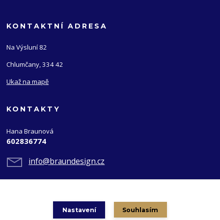
KONTAKTNÍ ADRESA
Na Výsluní 82
Chlumčany, 334 42
Ukaž na mapě
KONTAKTY
Hana Braunová
602836774
info@braundesign.cz
Nastavení
Souhlasím