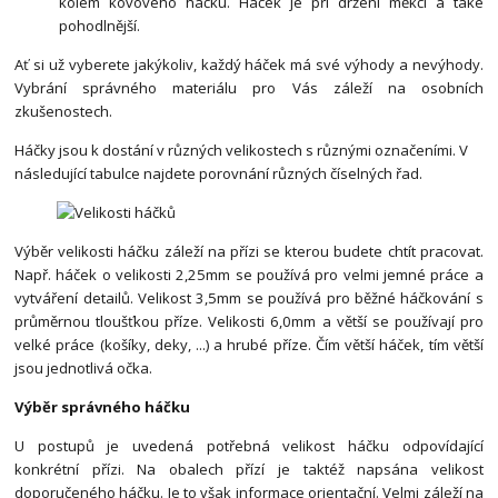
kolem kovového háčku. Háček je při držení měkčí a také
pohodlnější.
Ať si už vyberete jakýkoliv, každý háček má své výhody a nevýhody.
Vybrání správného materiálu pro Vás záleží na osobních
zkušenostech.
Háčky jsou k dostání v různých velikostech s různými označeními. V
následující tabulce najdete porovnání různých číselných řad.
Výběr velikosti háčku záleží na přízi se kterou budete chtít pracovat.
Např. háček o velikosti 2,25mm se používá pro velmi jemné práce a
vytváření detailů. Velikost 3,5mm se používá pro běžné háčkování s
průměrnou tloušťkou příze. Velikosti 6,0mm a větší se používají pro
velké práce (košíky, deky, ...) a hrubé příze. Čím větší háček, tím větší
jsou jednotlivá očka.
Výběr správného háčku
U postupů je uvedená potřebná velikost háčku odpovídající
konkrétní přízi. Na obalech přízí je taktéž napsána velikost
doporučeného háčku. Je to však informace orientační. Velmi záleží na