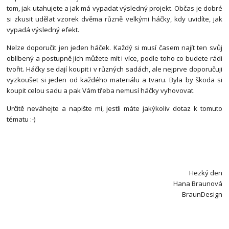
tom, jak utahujete a jak má vypadat výsledný projekt. Občas je dobré
si zkusit udělat vzorek dvěma různě velkými háčky, kdy uvidíte, jak
vypadá výsledný efekt.
Nelze doporučit jen jeden háček. Každý si musí časem najít ten svůj
oblíbený a postupně jich můžete mít i více, podle toho co budete rádi
tvořit. Háčky se dají koupit i v různých sadách, ale nejprve doporučuji
vyzkoušet si jeden od každého materiálu a tvaru. Byla by škoda si
koupit celou sadu a pak Vám třeba nemusí háčky vyhovovat.
Určitě neváhejte a napište mi, jestli máte jakýkoliv dotaz k tomuto
tématu :-)
Hezký den
Hana Braunová
BraunDesign