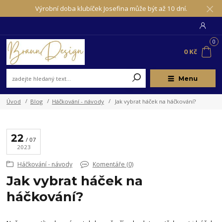
Výrobní doba klubíček Josefina může být až 10 dní.
0
0 Kč
Menu
Úvod
Blog
Háčkování - návody
Jak vybrat háček na háčkování?
22
07
2023
Háčkování - návody
Komentáře (0)
Jak vybrat háček na
háčkování?