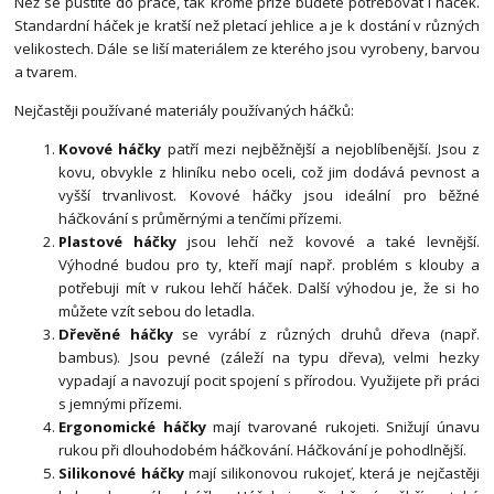
Než se pustíte do práce, tak kromě příze budete potřebovat i háček.
Standardní háček je kratší než pletací jehlice a je k dostání v různých
velikostech. Dále se liší materiálem ze kterého jsou vyrobeny, barvou
a tvarem.
Nejčastěji používané materiály používaných háčků:
Kovové háčky
patří mezi nejběžnější a nejoblíbenější. Jsou z
kovu, obvykle z hliníku nebo oceli, což jim dodává pevnost a
vyšší trvanlivost. Kovové háčky jsou ideální pro běžné
háčkování s průměrnými a tenčími přízemi.
Plastové háčky
jsou lehčí než kovové a také levnější.
Výhodné budou pro ty, kteří mají např. problém s klouby a
potřebuji mít v rukou lehčí háček. Další výhodou je, že si ho
můžete vzít sebou do letadla.
Dřevěné háčky
se vyrábí z různých druhů dřeva (např.
bambus). Jsou pevné (záleží na typu dřeva), velmi hezky
vypadají a navozují pocit spojení s přírodou. Využijete při práci
s jemnými přízemi.
Ergonomické háčky
mají tvarované rukojeti. Snižují únavu
rukou při dlouhodobém háčkování. Háčkování je pohodlnější.
Silikonové háčky
mají silikonovou rukojeť, která je nejčastěji