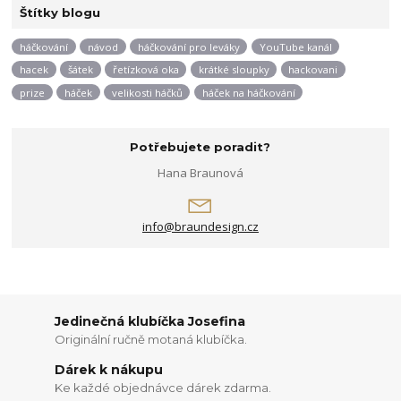
Štítky blogu
háčkování
návod
háčkování pro leváky
YouTube kanál
hacek
šátek
řetízková oka
krátké sloupky
hackovani
prize
háček
velikosti háčků
háček na háčkování
Potřebujete poradit?
Hana Braunová
info@braundesign.cz
Jedinečná klubíčka Josefina
Originální ručně motaná klubíčka.
Dárek k nákupu
Ke každé objednávce dárek zdarma.