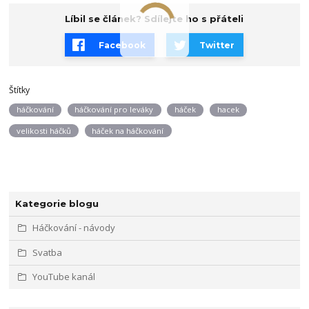
Líbil se článek? Sdílejte ho s přáteli
Facebook
Twitter
Štítky
háčkování
háčkování pro leváky
háček
hacek
velikosti háčků
háček na háčkování
Kategorie blogu
Háčkování - návody
Svatba
YouTube kanál