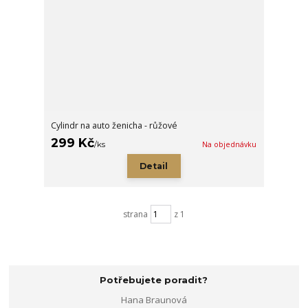
Cylindr na auto ženicha - růžové
299 Kč
/
ks
Na objednávku
Detail
strana
z 1
Potřebujete poradit?
Hana Braunová