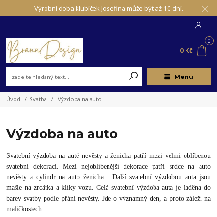
Výrobní doba klubíček Josefina může být až 10 dní.
0
0 Kč
Menu
Úvod
Svatba
Výzdoba na auto
Výzdoba na auto
Svatební výzdoba na autě nevěsty a ženicha patří mezi velmi oblíbenou
svatební dekoraci. Mezi nejoblíbenější dekorace patří srdce na auto
nevěsty a cylindr na auto ženicha. Další svatební výzdobou auta jsou
mašle na zrcátka a kliky vozu. Celá svatební výzdoba auta je laděna do
barev svatby podle přání nevěsty. Jde o významný den, a proto záleží na
maličkostech.