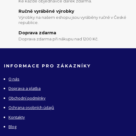
Ke každé objednávce dárek zdarma.
Ručně vyráběné výrobky
Výrobky na našem eshopu jsou vyráběny ručně v České
republice.
Doprava zdarma
Doprava zdarma při nákupu nad 1200 Kč.
INFORMACE PRO ZÁKAZNÍKY
O nás
Doprava a platba
Obchodní podmínky
Ochrana osobních údajů
Kontakty
Blog