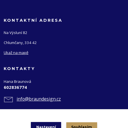
KONTAKTNÍ ADRESA
Na Výsluní 82
Chlumčany, 334 42
Ukaž na mapě
KONTAKTY
Hana Braunová
602836774
info@braundesign.cz
Nastavení
Souhlasím