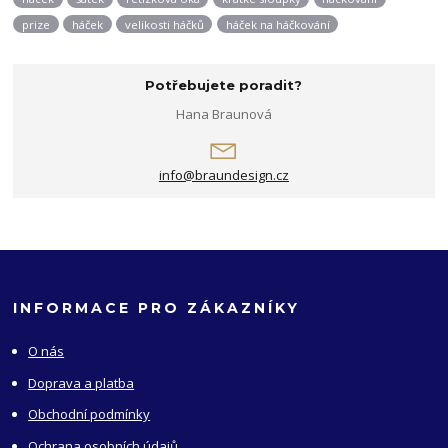
prize
háček
velikosti háčků
háček na háčkování
Potřebujete poradit?
Hana Braunová
info@braundesign.cz
INFORMACE PRO ZÁKAZNÍKY
O nás
Doprava a platba
Obchodní podmínky
Ochrana osobních údajů