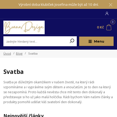
Výrobní doba klubíček Josefina může být až 10 dní.
0
0 Kč
Menu
Úvod
Blog
Svatba
Svatba
Svatba je důležitým okamžikem v našem životě, na který rádi
vzpomínáme a i vyprávíme svým dětem a vnoučatům. Je to den na který
se nezapomíná. Proto každá nevěsta chce mít tento den dokonalý a
představuje si ho už jako malá holčička. Rádi bychom Vám našimi články a
produkty pomohli udělat Váš svatební den dokonalý.
Nejnovější články