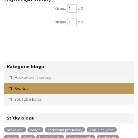
strana
z 0
strana
z 0
Kategorie blogu
Háčkování - návody
Svatba
YouTube kanál
Štítky blogu
háčkování
návod
háčkování pro leváky
YouTube kanál
hacek
šátek
řetízková oka
krátké sloupky
hackovani