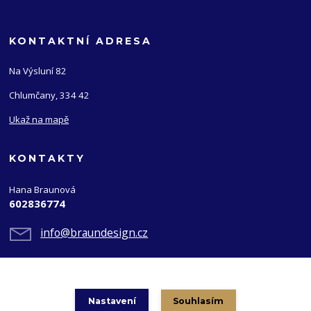
KONTAKTNÍ ADRESA
Na Výsluní 82
Chlumčany, 334 42
Ukaž na mapě
KONTAKTY
Hana Braunová
602836774
info@braundesign.cz
Nastavení
Souhlasím