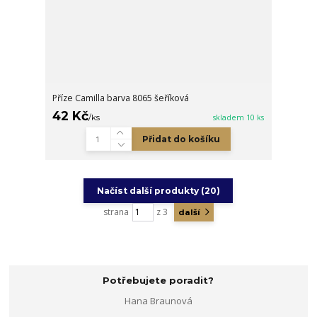
Příze Camilla barva 8065 šeříková
42 Kč
/
ks
skladem 10 ks
Přidat do košíku
Načíst další produkty (20)
strana
z 3
další
Potřebujete poradit?
Hana Braunová