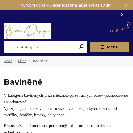
Výrobní doba klubíček Josefina může být až 10 dní.
0
0 Kč
Menu
Úvod
Příze
Bavlněné
Bavlněné
V kategorii bavlněných přízí naleznete příze různých barev (jednobarevné
i vícebarevné).
Využijete je na háčkování skoro všech věcí - doplňky do domácnosti,
svetříky, čepičky, hračky, deky apod.
Přesný návin a hmotnost s podrobnějšími informacemi naleznete u
jednotlivých přízí.