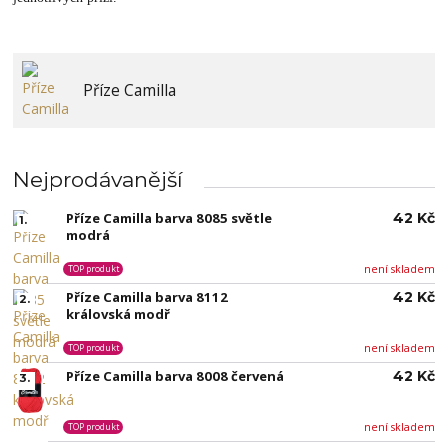
Příze Camilla
Nejprodávanější
Příze Camilla barva 8085 světle
42 Kč
1.
modrá
není skladem
TOP produkt
Příze Camilla barva 8112
42 Kč
2.
královská modř
není skladem
TOP produkt
Příze Camilla barva 8008 červená
42 Kč
3.
není skladem
TOP produkt