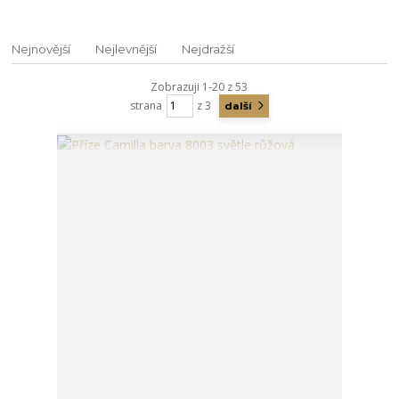
Nejnovější
Nejlevnější
Nejdražší
Zobrazuji 1-20 z 53
strana
z 3
další