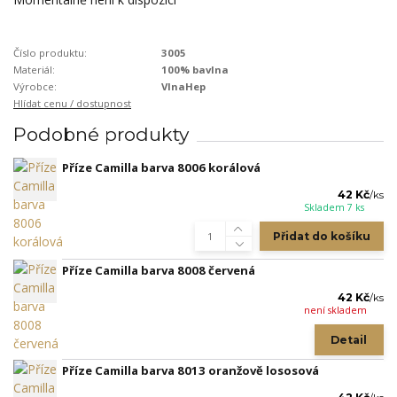
Číslo produktu:
3005
Materiál:
100% bavlna
Výrobce:
VlnaHep
Hlídat cenu / dostupnost
Podobné produkty
Příze Camilla barva 8006 korálová
42 Kč
/
ks
Skladem 7 ks
Přidat do košíku
Příze Camilla barva 8008 červená
42 Kč
/
ks
není skladem
Detail
Příze Camilla barva 8013 oranžově lososová