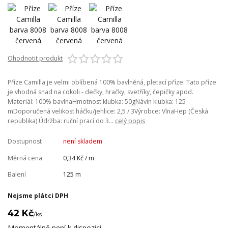
Ohodnotit produkt
Příze Camilla je velmi oblíbená 100% bavlněná, pletací příze. Tato příze
je vhodná snad na cokoli - dečky, hračky, svetříky, čepičky apod.
Materiál: 100% bavlnaHmotnost klubka: 50gNávin klubka: 125
mDoporučená velikost háčku/jehlice: 2,5 / 3Výrobce: VlnaHep (Česká
republika) Údržba: ruční prací do 3...
celý popis
Dostupnost
není skladem
Měrná cena
0,34 Kč / m
Balení
125 m
Nejsme plátci DPH
42 Kč
/
ks
Momentálně není k dispozici