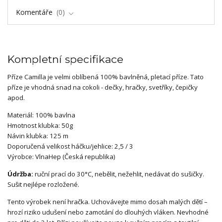
Komentáře
0
Kompletní specifikace
Příze Camilla je velmi oblíbená 100% bavlněná, pletací příze. Tato
příze je vhodná snad na cokoli - dečky, hračky, svetříky, čepičky
apod.
Materiál: 100% bavlna
Hmotnost klubka: 50g
Návin klubka: 125 m
Doporučená velikost háčku/jehlice: 2,5 / 3
Výrobce: VlnaHep (Česká republika)
Údržba:
ruční prací do 30°C, nebělit, nežehlit, nedávat do sušičky.
Sušit nejlépe rozložené.
Tento výrobek není hračka. Uchovávejte mimo dosah malých dětí –
hrozí riziko udušení nebo zamotání do dlouhých vláken. Nevhodné