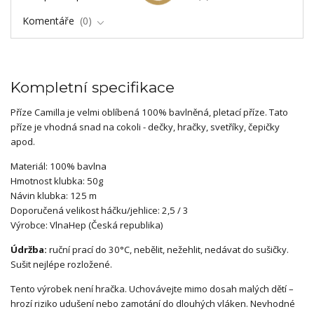
Komentáře
0
Kompletní specifikace
Příze Camilla je velmi oblíbená 100% bavlněná, pletací příze. Tato
příze je vhodná snad na cokoli - dečky, hračky, svetříky, čepičky
apod.
Materiál: 100% bavlna
Hmotnost klubka: 50g
Návin klubka: 125 m
Doporučená velikost háčku/jehlice: 2,5 / 3
Výrobce: VlnaHep (Česká republika)
Údržba:
ruční prací do 30°C, nebělit, nežehlit, nedávat do sušičky.
Sušit nejlépe rozložené.
Tento výrobek není hračka. Uchovávejte mimo dosah malých dětí –
hrozí riziko udušení nebo zamotání do dlouhých vláken. Nevhodné