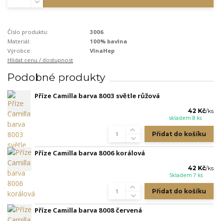
Číslo produktu:
3006
Materiál:
100% bavlna
Výrobce:
VlnaHep
Hlídat cenu / dostupnost
Podobné produkty
Příze Camilla barva 8003 světle růžová
42 Kč
/
ks
skladem 8 ks
Přidat do košíku
Příze Camilla barva 8006 korálová
42 Kč
/
ks
Skladem 7 ks
Přidat do košíku
Příze Camilla barva 8008 červená