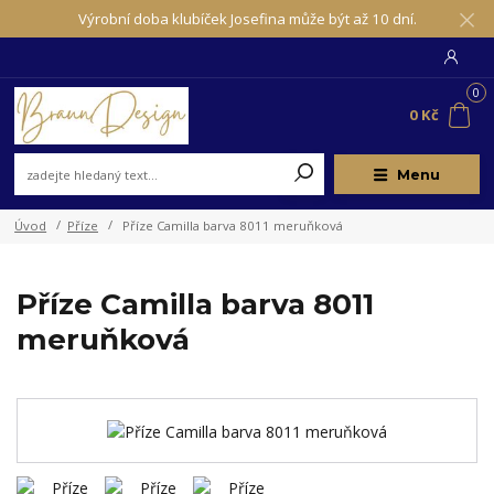
Výrobní doba klubíček Josefina může být až 10 dní.
0
0 Kč
Menu
Úvod
Příze
Příze Camilla barva 8011 meruňková
Příze Camilla barva 8011
meruňková