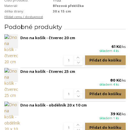
Číslo produktu:
1122
Materiál:
Březová překližka
délka strany:
30 x 15 cm
Hlídat cenu / dostupnost
Podobné produkty
Dno na košík - čtverec 20 cm
61 Kč
/
ks
skladem 4 ks
Přidat do košíku
Dno na košík - čtverec 25 cm
80 Kč
/
ks
skladem 4 ks
Přidat do košíku
Dno na košík - obdélník 20 x 10 cm
39 Kč
/
ks
skladem 1 ks
Přidat do košíku