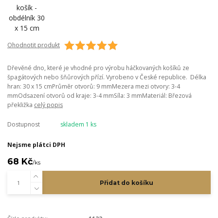
Ohodnotit produkt
Dřevěné dno, které je vhodné pro výrobu háčkovaných košíků ze
špagátových nebo šňůrových přízí. Vyrobeno v České republice. Délka
hran: 30 x 15 cmPrůměr otvorů: 9 mmMezera mezi otvory: 3-4
mmOdsazení otvorů od kraje: 3-4 mmSíla: 3 mmMateriál: Březová
překližka
celý popis
Dostupnost
skladem 1 ks
Nejsme plátci DPH
68 Kč
/
ks
Přidat do košíku