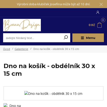
Výrobní doba klubíček Josefina může být až 10 dní.
0
0 Kč
Menu
Úvod
Galanterie
Dno na košík - obdélník 30 x 15 cm
Dno na košík - obdélník 30 x
15 cm