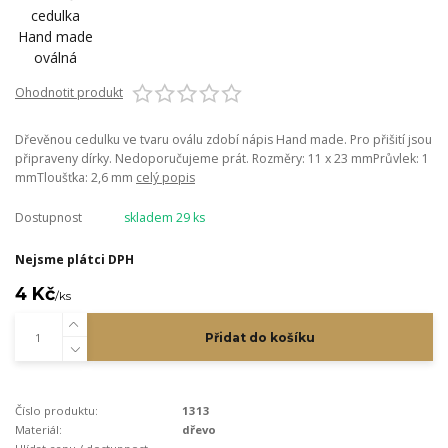
Ohodnotit produkt
Dřevěnou cedulku ve tvaru oválu zdobí nápis Hand made. Pro přišití jsou
připraveny dírky. Nedoporučujeme prát. Rozměry: 11 x 23 mmPrůvlek: 1
mmTloušťka: 2,6 mm
celý popis
Dostupnost
skladem 29 ks
Nejsme plátci DPH
4 Kč
/
ks
Přidat do košíku
Číslo produktu:
1313
Materiál:
dřevo