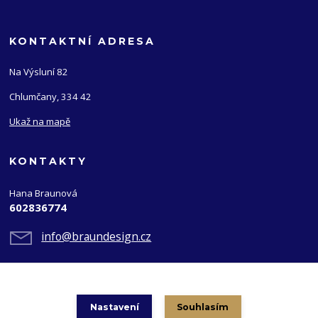
KONTAKTNÍ ADRESA
Na Výsluní 82
Chlumčany, 334 42
Ukaž na mapě
KONTAKTY
Hana Braunová
602836774
info@braundesign.cz
Nastavení
Souhlasím