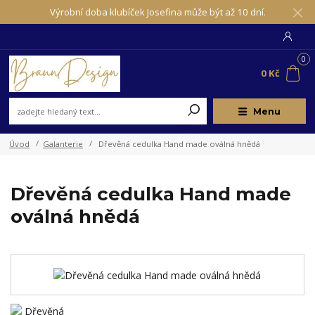
Výrobní doba klubíček Josefina může být až 10 dní.
0
0 Kč
Menu
Úvod
Galanterie
Dřevěná cedulka Hand made oválná hnědá
Dřevěná cedulka Hand made
oválná hnědá