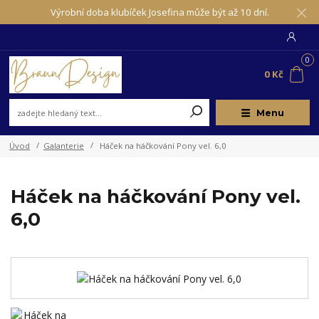
Výrobní doba klubíček Josefina může být až 10 dní.
0
0 Kč
Menu
Úvod
Galanterie
Háček na háčkování Pony vel. 6,0
Háček na háčkování Pony vel.
6,0