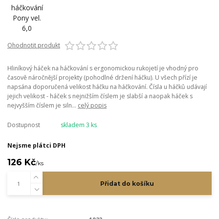
Ohodnotit produkt
Hliníkový háček na háčkování s ergonomickou rukojetí je vhodný pro
časově náročnější projekty (pohodlné držení háčku). U všech přízí je
napsána doporučená velikost háčku na háčkování. Čísla u háčků udávají
jejich velikost - háček s nejnižším číslem je slabší a naopak háček s
nejvyšším číslem je siln...
celý popis
Dostupnost
skladem 3 ks
Nejsme plátci DPH
126 Kč
/
ks
Přidat do košíku