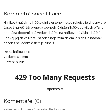
Kompletní specifikace
Hliníkový háček na háčkování s ergonomickou rukojetí je vhodný pro
časově náročnější projekty (pohodlné držení háčku). U všech přízí je
napsána doporučená velikost háčku na háčkování. Čísla u háčků
udávají jejich velikost - háček s nejnižším číslem je slabší a naopak
háček s nejvyšším číslem je silnější.
Délka háčku: 13 cm
Velikost: 6,0 mm
Složení: hliník
429 Too Many Requests
openresty
Komentáře
0
Zatím nikdo komentář nepřidal. Buďte první.