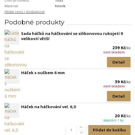
Číslo produktu:
1023
Materiál:
hliník
Hlídat cenu / dostupnost
Podobné produkty
Sada háčků na háčkování se silikonovou rukojetí 9
velikostí větší
239 Kč
/
ks
není skladem
Detail
Háček s ouškem 6 mm
39 Kč
/
ks
není skladem
Detail
Háček na háčkování vel. 6,0
20 Kč
/
ks
skladem 1 ks
Přidat do košíku