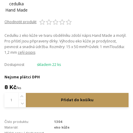
Ohodnotit produkt
Cedulku z eko kůže ve tvaru obdélníku zdobí nápis Hand Made a motýl.
Pro přišití jsou připraveny dírky. Výhodou eko kůže je prodyšnost,
pevnost a snadná údržba. Rozměry: 15 x 50 mmPrůvlek: 1 mmTloušťka:
1,2 mm
celý popis
Dostupnost
skladem 22 ks
Nejsme plátci DPH
8 Kč
/
ks
Přidat do košíku
Číslo produktu:
1304
Materiál:
eko kůže
Hlídat cenu / dostupnost