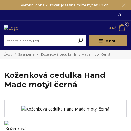
Výrobní doba klubíček Josefina může být až 10 dní.
0
0 Kč
Menu
Úvod
Galanterie
Koženková cedulka Hand Made motýl černá
Koženková cedulka Hand
Made motýl černá