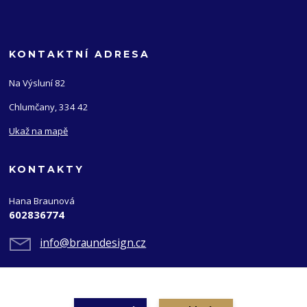
KONTAKTNÍ ADRESA
Na Výsluní 82
Chlumčany, 334 42
Ukaž na mapě
KONTAKTY
Hana Braunová
602836774
info@braundesign.cz