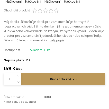
Ohodnotit produkt
Můj deník Háčkování je deník pro zaznamenání již hotových či
rozpracovaných věcí. S tímto deníkem již nezapomenete název a číslo
klubíčka nebo velikost háčku se kterým jste výrobek vytvořili. V deníku je
prostor pro zaznamenání i jednoduššího návodu nebo nalepení fotky.
Dále si můžete poznamenat i v...
celý popis
Dostupnost
Skladem 35 ks
Nejsme plátci DPH
149 Kč
/
ks
Přidat do košíku
Číslo produktu:
R001
Hlídat cenu / dostupnost