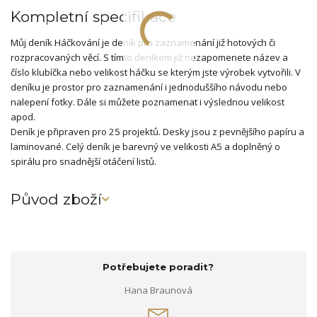
Kompletní specifikace
Můj deník Háčkování je deník pro zaznamenání již hotových či
rozpracovaných věcí. S tímto deníkem již nezapomenete název a
číslo klubíčka nebo velikost háčku se kterým jste výrobek vytvořili. V
deníku je prostor pro zaznamenání i jednoduššího návodu nebo
nalepení fotky. Dále si můžete poznamenat i výslednou velikost
apod.
Deník je připraven pro 25 projektů. Desky jsou z pevnějšího papíru a
laminované. Celý deník je barevný ve velikosti A5 a doplněný o
spirálu pro snadnější otáčení listů.
Původ zboží
Potřebujete poradit?
Hana Braunová