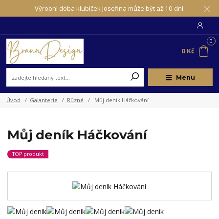
Výrobní doba klubíček Josefina může být až 10 dní.
0
0 Kč
Menu
Úvod
Galanterie
Různé
Můj deník Háčkování
Můj deník Háčkování
TOP produkt