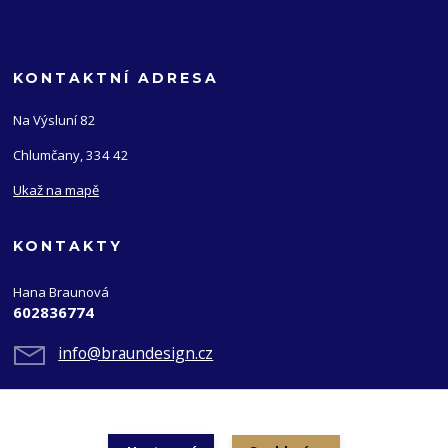
KONTAKTNÍ ADRESA
Na Výsluní 82
Chlumčany, 334 42
Ukaž na mapě
KONTAKTY
Hana Braunová
602836774
info@braundesign.cz