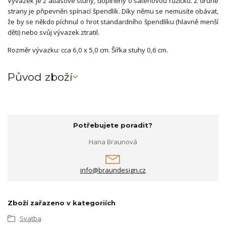
Vývazek je z atlasové stuhy, doplněný o saténovou růžičku. Z druhé
strany je připevněn spínací špendlík. Díky němu se nemusíte obávat,
že by se někdo píchnul o hrot standardního špendlíku (hlavně menší
děti) nebo svůj vývazek ztratil.
Rozměr vývazku: cca 6,0 x 5,0 cm. Šířka stuhy 0,6 cm.
Původ zboží
Potřebujete poradit?
Hana Braunová
info@braundesign.cz
Zboží zařazeno v kategoriích
Svatba