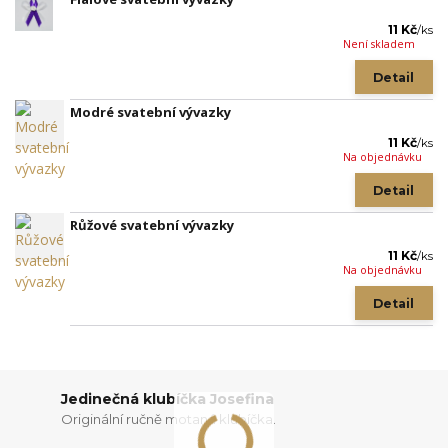
11 Kč
/
ks
Není skladem
Detail
Modré svatební vývazky
11 Kč
/
ks
Na objednávku
Detail
Růžové svatební vývazky
11 Kč
/
ks
Na objednávku
Detail
Jedinečná klubíčka Josefina
Originální ručně motaná klubíčka.