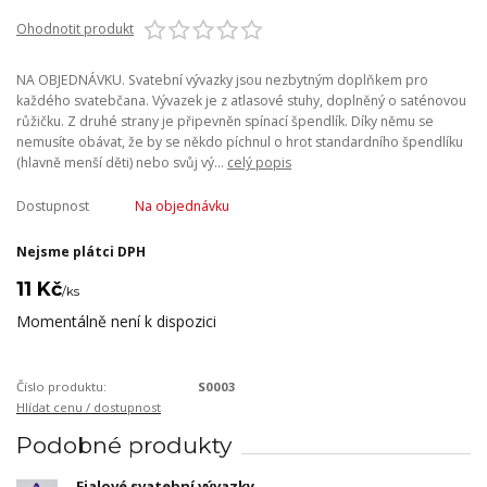
Ohodnotit produkt
NA OBJEDNÁVKU. Svatební vývazky jsou nezbytným doplňkem pro
každého svatebčana. Vývazek je z atlasové stuhy, doplněný o saténovou
růžičku. Z druhé strany je připevněn spínací špendlík. Díky němu se
nemusíte obávat, že by se někdo píchnul o hrot standardního špendlíku
(hlavně menší děti) nebo svůj vý...
celý popis
Dostupnost
Na objednávku
Nejsme plátci DPH
11 Kč
/
ks
Momentálně není k dispozici
Číslo produktu:
S0003
Hlídat cenu / dostupnost
Podobné produkty
Fialové svatební vývazky