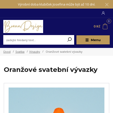
Výrobní doba klubíček Josefina může být až 10 dní.
0
0 Kč
Menu
Úvod
Svatba
Vývazky
Oranžové svatební vývazky
Oranžové svatební vývazky