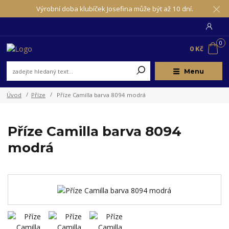
Výrobní doba klubíček Josefina může být až 10 dní.
0
0 Kč
Menu
Úvod
Příze
Příze Camilla barva 8094 modrá
Příze Camilla barva 8094
modrá