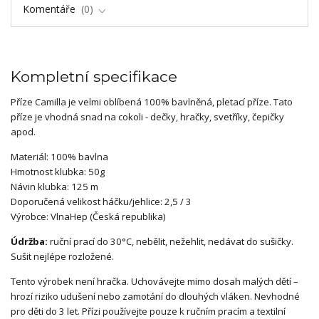
Komentáře
0
Kompletní specifikace
Příze Camilla je velmi oblíbená 100% bavlněná, pletací příze. Tato
příze je vhodná snad na cokoli - dečky, hračky, svetříky, čepičky
apod.
Materiál: 100% bavlna
Hmotnost klubka: 50g
Návin klubka: 125 m
Doporučená velikost háčku/jehlice: 2,5 / 3
Výrobce: VlnaHep (Česká republika)
Údržba:
ruční prací do 30°C, nebělit, nežehlit, nedávat do sušičky.
Sušit nejlépe rozložené.
Tento výrobek není hračka. Uchovávejte mimo dosah malých dětí –
hrozí riziko udušení nebo zamotání do dlouhých vláken. Nevhodné
pro děti do 3 let. Přízi používejte pouze k ručním pracím a textilní