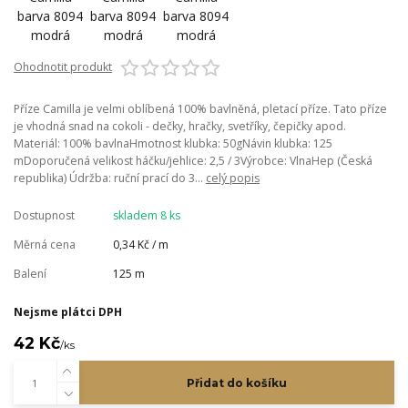
Ohodnotit produkt
Příze Camilla je velmi oblíbená 100% bavlněná, pletací příze. Tato příze
je vhodná snad na cokoli - dečky, hračky, svetříky, čepičky apod.
Materiál: 100% bavlnaHmotnost klubka: 50gNávin klubka: 125
mDoporučená velikost háčku/jehlice: 2,5 / 3Výrobce: VlnaHep (Česká
republika) Údržba: ruční prací do 3...
celý popis
Dostupnost
skladem 8 ks
Měrná cena
0,34 Kč / m
Balení
125 m
Nejsme plátci DPH
42 Kč
/
ks
Přidat do košíku