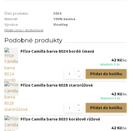
Číslo produktu:
3034
Materiál:
100% bavlna
Výrobce:
VlnaHep
Hlídat cenu / dostupnost
Podobné produkty
Příze Camilla barva 8024 bordó tmavá
42 Kč
/
ks
skladem 9 ks
Přidat do košíku
Příze Camilla barva 8028 starorůžová
42 Kč
/
ks
Skladem 9 ks
Přidat do košíku
Příze Camilla barva 8033 korálově růžová
42 Kč
/
ks