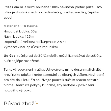
Příze Camilla je velmi oblíbená 100% bavlněná, pletací příze. Tato
příze je vhodná snad na cokoli - dečky, hračky, svetříky, čepičky
apod.
Materiál: 100% bavlna
Hmotnost klubka: 50g
Návin klubka: 125 m
Doporučená velikost háčku/jehlice: 2,5 / 3
Výrobce: VlnaHep (Česká republika)
Údržba:
ruční prací do 30°C, nebělit, nežehlit, nedávat do sušičky.
Sušit nejlépe rozložené.
Tento výrobek není hračka. Uchovávejte mimo dosah malých dětí –
hrozí riziko udušení nebo zamotání do dlouhých vláken. Nevhodné
pro děti do 3 let. Přízi používejte pouze k ručním pracím a textilní
tvorbě. Dodržujte pokyny k údržbě, aby nedošlo k poškození
hotového výrobku.
Původ zboží