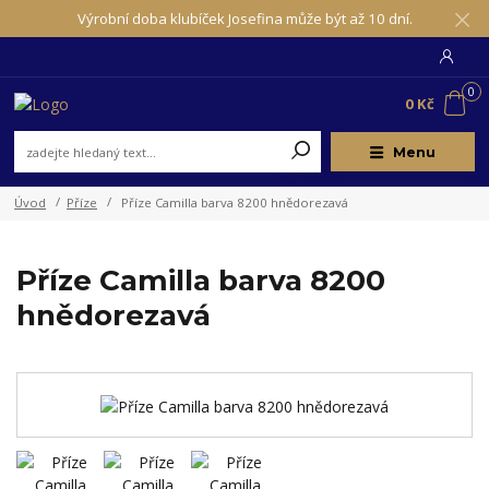
Výrobní doba klubíček Josefina může být až 10 dní.
0
0 Kč
Menu
Úvod
Příze
Příze Camilla barva 8200 hnědorezavá
Příze Camilla barva 8200
hnědorezavá