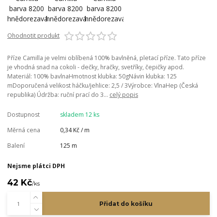
Ohodnotit produkt
Příze Camilla je velmi oblíbená 100% bavlněná, pletací příze. Tato příze
je vhodná snad na cokoli - dečky, hračky, svetříky, čepičky apod.
Materiál: 100% bavlnaHmotnost klubka: 50gNávin klubka: 125
mDoporučená velikost háčku/jehlice: 2,5 / 3Výrobce: VlnaHep (Česká
republika) Údržba: ruční prací do 3...
celý popis
Dostupnost
skladem 12 ks
Měrná cena
0,34 Kč / m
Balení
125 m
Nejsme plátci DPH
42 Kč
/
ks
Přidat do košíku