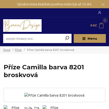
Výrobní doba klubíček Josefina může být až 10 dní.
0
0 Kč
Menu
Úvod
Příze
Příze Camilla barva 8201 broskvová
Příze Camilla barva 8201
broskvová