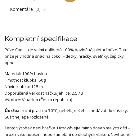
Komentáře
0
Kompletní specifikace
Příze Camilla je velmi oblíbená 100% bavlněná, pletací příze. Tato
příze je vhodná snad na cokoli - dečky, hračky, svetříky, čepičky
apod.
Materiál: 100% bavlna
Hmotnost klubka: 50g
Návin klubka: 125 m
Doporučená velikost háčku/jehlice: 2,5 / 3
Výrobce: VlnaHep (Česká republika)
Údržba:
ruční prací do 30°C, nebělit, nežehlit, nedávat do sušičky.
Sušit nejlépe rozložené.
Tento výrobek není hračka. Uchovávejte mimo dosah malých dětí –
hrozí riziko udušení nebo zamotání do dlouhých vláken. Nevhodné