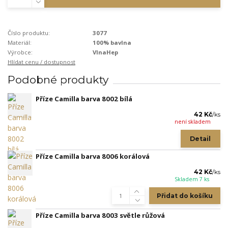
Číslo produktu:
3077
Materiál:
100% bavlna
Výrobce:
VlnaHep
Hlídat cenu / dostupnost
Podobné produkty
Příze Camilla barva 8002 bílá
42 Kč
/
ks
není skladem
Detail
Příze Camilla barva 8006 korálová
42 Kč
/
ks
Skladem 7 ks
Přidat do košíku
Příze Camilla barva 8003 světle růžová