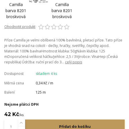
Ohodnotit produkt
Příze Camilla je velmi oblíbená 100% bavlněná, pletací příze. Tato příze
je vhodná snad na cokoli - dečky, hračky, svetříky, čepičky apod.
Materiál: 100% bavlnaHmotnost klubka: 50gNávin klubka: 125
mDoporučená velikost háčku/jehlice: 2,5 / 3Výrobce: VlnaHep (Česká
republika) Údržba: ruční prací do 3...
celý popis
Dostupnost
skladem 4 ks
Měrná cena
0,34 Kč / m
Balení
125 m
Nejsme plátci DPH
42 Kč
/
ks
Přidat do košíku