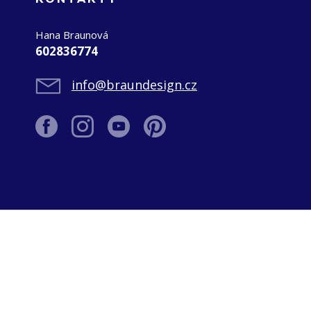
Hana Braunová
602836774
info@braundesign.cz