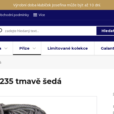
Výrobní doba klubíček Josefina může být až 10 dní.
bchodní podmínky
Více
Hleda
a
Příze
Limitované kolekce
Galant
á
8235 tmavě šedá