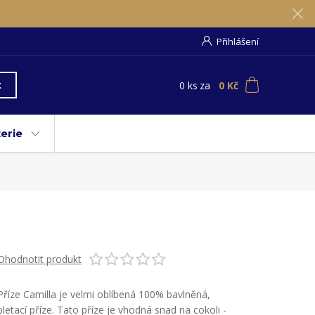
Přihlášení
0
ks
za
0 Kč
t
erie
Ohodnotit produkt
Příze Camilla je velmi oblíbená 100% bavlněná,
pletací příze. Tato příze je vhodná snad na cokoli -