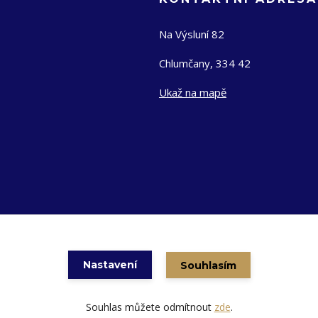
Na Výsluní 82
Chlumčany, 334 42
Ukaž na mapě
Nastavení
Souhlasím
Vytvořeno na
Eshop-rychle.cz
Souhlas můžete odmítnout
zde
.