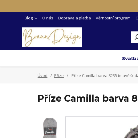
Blog
O nás
Doprava a platba
Věrnostní program
O
Svatb
Úvod
Příze
Příze Camilla barva 8235 tmavě šed
Příze Camilla barva 