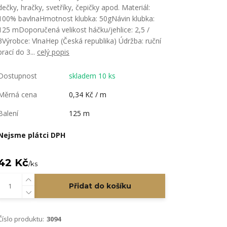
dečky, hračky, svetříky, čepičky apod. Materiál:
100% bavlnaHmotnost klubka: 50gNávin klubka:
125 mDoporučená velikost háčku/jehlice: 2,5 /
3Výrobce: VlnaHep (Česká republika) Údržba: ruční
prací do 3...
celý popis
Dostupnost
skladem 10 ks
Měrná cena
0,34 Kč / m
Balení
125 m
Nejsme plátci DPH
42 Kč
/
ks
Přidat do košíku
Číslo produktu:
3094