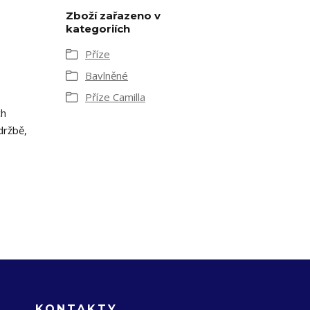
Zboží zařazeno v
kategoriích
Příze
Bavlněné
Příze Camilla
ch
držbě,
KONTAKTY