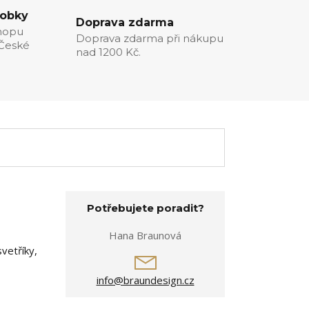
robky
Doprava zdarma
hopu
Doprava zdarma při nákupu
 České
nad 1200 Kč.
Potřebujete poradit?
Hana Braunová
svetříky,
info@braundesign.cz