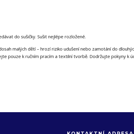
nedávat do sušičky. Sušit nejlépe rozložené.
osah malých dětí – hrozí riziko udušení nebo zamotání do dlouhý
ejte pouze k ručním pracím a textilní tvorbě. Dodržujte pokyny k ú
KONTAKTNÍ ADRESA