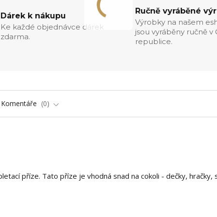
Ručně vyráběné vý
Dárek k nákupu
Výrobky na našem es
Ke každé objednávce dárek
jsou vyráběny ručně v
zdarma.
republice.
Komentáře
0
letací příze. Tato příze je vhodná snad na cokoli - dečky, hračky, 