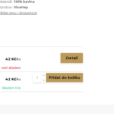
Materiál:
100% bavlna
Výrobce:
VlnaHep
Hlídat cenu / dostupnost
Detail
42 Kč
/
ks
není skladem
Přidat do košíku
42 Kč
/
ks
Skladem 6 ks