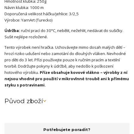
Hmotnost klubka: 250g
Návin klubka: 1000 m
Doporučená velikost háčku/jehlice: 3/2,5
Výrobce: YarnArt (Turecko)
Údržba:
ruční prací do 30°C, nebělit, nežehlit, nedávat do sušičky.
Sušit nejlépe rozložené.
Tento výrobek není hračka. Uchovávejte mimo dosah malých dětí –
hrozí riziko udušení nebo zamotání do dlouhých vláken. Nevhodné
pro děti do 3 let. Přízi používejte pouze k ručním pracím a textilní
tvorbě. Dodržujte pokyny k údržbě, aby nedošlo k poškození
hotového výrobku.
Příze obsahuje kovové vlákno – výrobky z ní
nejsou vhodné pro použití v mikrovlnné troubě ani k přímému
styku s potravinami.
Původ zboží
Potřebujete poradit?