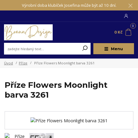
Výrobní doba klubíček Josefina může být až 10 dní.
0
0 Kč
Menu
Úvod
Příze
Příze Flowers Moonlight barva 3261
Příze Flowers Moonlight
barva 3261