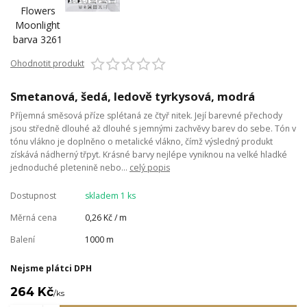
Ohodnotit produkt
Smetanová, šedá, ledově tyrkysová, modrá
Příjemná směsová příze splétaná ze čtyř nitek. Její barevné přechody
jsou středně dlouhé až dlouhé s jemnými zachvěvy barev do sebe. Tón v
tónu vlákno je doplněno o metalické vlákno, čímž výsledný produkt
získává nádherný třpyt. Krásné barvy nejlépe vyniknou na velké hladké
jednoduché pletenině nebo...
celý popis
Dostupnost
skladem 1 ks
Měrná cena
0,26 Kč / m
Balení
1000 m
Nejsme plátci DPH
264 Kč
/
ks