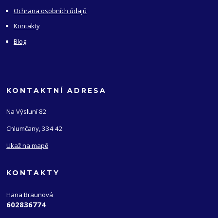
Ochrana osobních údajů
Kontakty
Blog
KONTAKTNÍ ADRESA
Na Výsluní 82
Chlumčany, 334 42
Ukaž na mapě
KONTAKTY
Hana Braunová
602836774