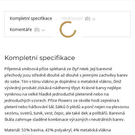
Kompletní specifikace
Hodnocení
0
Komentáře
0
Kompletní specifikace
Příjemná směsová příze splétaná ze čtyř nitek. Její barevné
přechody jsou středně dlouhé až dlouhé s jemnými zachvěvy barev
do sebe. Tón v tónu vlákno je doplněno o metalické vlákno, čímž
výsledný produkt získává nádherný třpyt. Krásné barvy nejlépe
vyniknou na velké hladké jednoduché pletenině nebo na
jednoduchých vzorech. Příze Flowers se skvěle hodí zejména k
pletení nebo háčkování šál, šátků či plédů a ponč nejen na plesovou
sezónu, svetrů, tunik, vest, čepic, ale také dek a polštářů. Barevná
škála zahrnuje sladěné kombinace výrazných i neutrálních barev.
Materiál: 53% bavlna, 43% polyakryl, 4% metalická vlákna