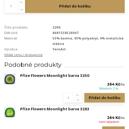
Přidat do košíku
Číslo produktu:
2206
EAN kód:
8681338526947
Materiál:
53% bavlna, 43% polyakryl, 4% metalická
vlákna
Výrobce:
YarnArt
Hlídat cenu / dostupnost
Podobné produkty
Příze Flowers Moonlight barva 3250
264 Kč
/
ks
Skladem 2 ks
Přidat do košíku
Příze Flowers Moonlight barva 3283
264 Kč
/
ks
není skladem