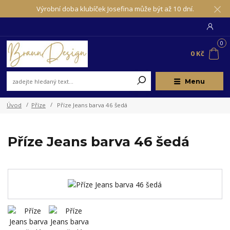
Výrobní doba klubíček Josefina může být až 10 dní.
0
0 Kč
Menu
Úvod
Příze
Příze Jeans barva 46 šedá
Příze Jeans barva 46 šedá