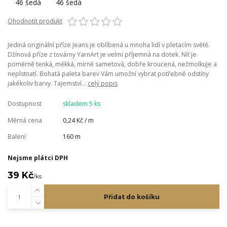
Ohodnotit produkt
Jediná originální příze Jeans je oblíbená u mnoha lidí v pletacím světě.
Džínová příze z továrny YarnArt je velmi příjemná na dotek. Níť je
poměrně tenká, měkká, mírně sametová, dobře kroucená, nežmolkuje a
neplstnatí. Bohatá paleta barev Vám umožní vybrat potřebné odstíny
jakékoliv barvy. Tajemství...
celý popis
Dostupnost
skladem 5 ks
Měrná cena
0,24 Kč / m
Balení
160 m
Nejsme plátci DPH
39 Kč
/
ks
Přidat do košíku