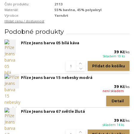
Číslo produktu:
2113
Materiál:
55% bavlna, 45% polyakryl
Výrobce:
YarnArt
Hlídat cenu / dostupnost
Podobné produkty
Příze Jeans barva 05 bílá káva
39 Kč
/
ks
Skladem 10 ks
Přidat do košíku
Příze Jeans barva 15 nebesky modrá
39 Kč
/
ks
není skladem
Detail
Příze Jeans barva 67 světle žlutá
39 Kč
/
ks
skladem 14 ks