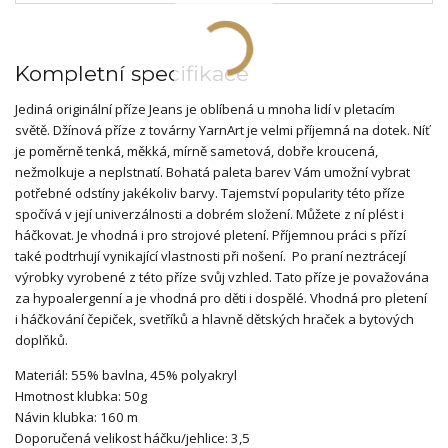
Kompletní specifikace
Jediná originální příze Jeans je oblíbená u mnoha lidí v pletacím
světě. Džínová příze z továrny YarnArt je velmi příjemná na dotek. Níť
je poměrně tenká, měkká, mírně sametová, dobře kroucená,
nežmolkuje a neplstnatí. Bohatá paleta barev Vám umožní vybrat
potřebné odstíny jakékoliv barvy. Tajemství popularity této příze
spočívá v její univerzálnosti a dobrém složení. Můžete z ní plést i
háčkovat. Je vhodná i pro strojové pletení. Příjemnou práci s přízí
také podtrhují vynikající vlastnosti při nošení. Po praní neztrácejí
výrobky vyrobené z této příze svůj vzhled. Tato příze je považována
za hypoalergenní a je vhodná pro děti i dospělé. Vhodná pro pletení
i háčkování čepiček, svetříků a hlavně dětských hraček a bytových
doplňků.
Materiál: 55% bavlna, 45% polyakryl
Hmotnost klubka: 50g
Návin klubka: 160 m
Doporučená velikost háčku/jehlice: 3,5