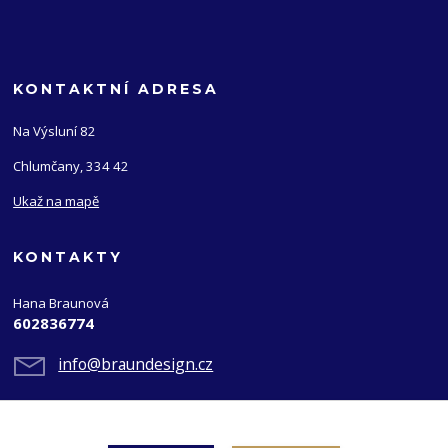
KONTAKTNÍ ADRESA
Na Výsluní 82
Chlumčany, 334 42
Ukaž na mapě
KONTAKTY
Hana Braunová
602836774
info@braundesign.cz