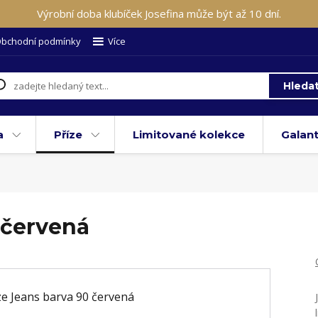
Výrobní doba klubíček Josefina může být až 10 dní.
bchodní podmínky
Více
Hleda
a
Příze
Limitované kolekce
Galant
 červená