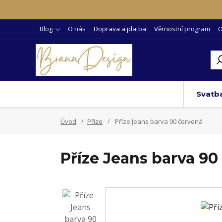
Blog
O nás
Doprava a platba
Věrnostní program
O
Svatb
Úvod
Příze
Příze Jeans barva 90 červená
Příze Jeans barva 90