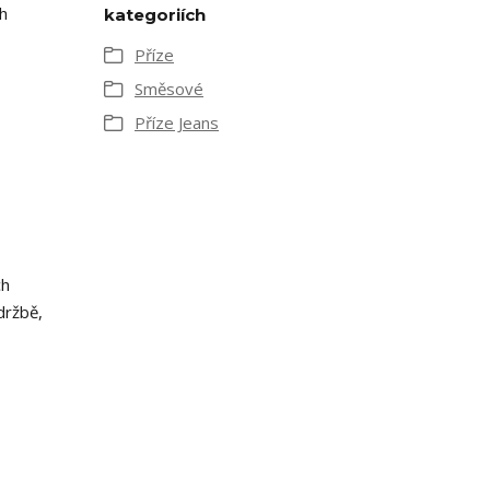
ch
kategoriích
Příze
Směsové
Příze Jeans
ch
držbě,