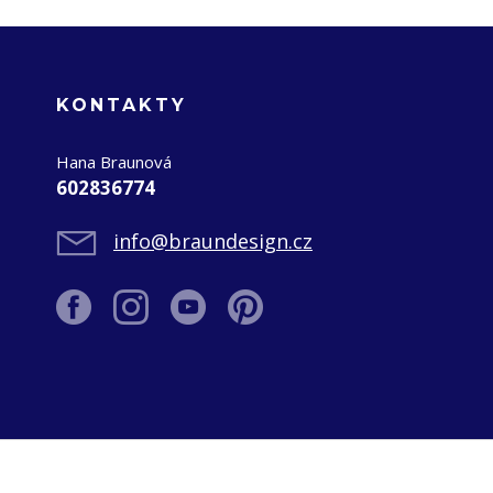
KONTAKTY
Hana Braunová
602836774
info@braundesign.cz