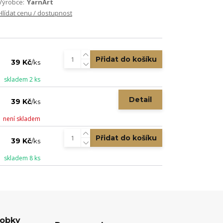
Výrobce:
YarnArt
Hlídat cenu / dostupnost
Přidat do košíku
39 Kč
/
ks
skladem 2 ks
Detail
39 Kč
/
ks
není skladem
Přidat do košíku
39 Kč
/
ks
skladem 8 ks
robky