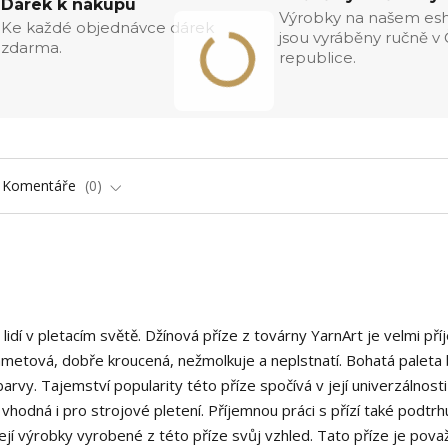
Dárek k nákupu
Výrobky na našem es
Ke každé objednávce dárek
jsou vyráběny ručně v
zdarma.
republice.
Komentáře
0
 lidí v pletacím světě. Džínová příze z továrny YarnArt je velmi př
ametová, dobře kroucená, nežmolkuje a neplstnatí. Bohatá paleta
rvy. Tajemství popularity této příze spočívá v její univerzálnosti
 vhodná i pro strojové pletení. Příjemnou práci s přízí také podtrhu
ácejí výrobky vyrobené z této příze svůj vzhled. Tato příze je pov