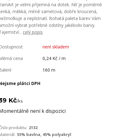
YarnArt je velmi příjemná na dotek. Níť je poměrně
tenká, měkká, mírně sametová, dobře kroucená,
nežmolkuje a neplstnatí. Bohatá paleta barev Vám
umožní vybrat potřebné odstíny jakékoliv barvy.
Tajemství...
celý popis
Dostupnost
není skladem
Měrná cena
0,24 Kč / m
Balení
160 m
Nejsme plátci DPH
39 Kč
/
ks
Momentálně není k dispozici
Číslo produktu:
2132
Materiál:
55% bavlna, 45% polyakryl