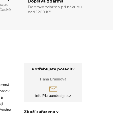
Doprava zdarma
hopu
Doprava zdarma při nákupu
 České
nad 1200 Kč.
Potřebujete poradit?
Hana Braunová
íjemná
 barev
info@braundesign.cz
 a
jí
ažována
Zboží zařazeno v