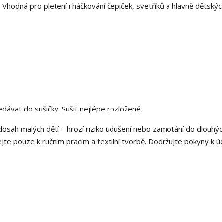
 Vhodná pro pletení i háčkování čepiček, svetříků a hlavně dětský
nedávat do sušičky. Sušit nejlépe rozložené.
osah malých dětí – hrozí riziko udušení nebo zamotání do dlouhý
ejte pouze k ručním pracím a textilní tvorbě. Dodržujte pokyny k ú