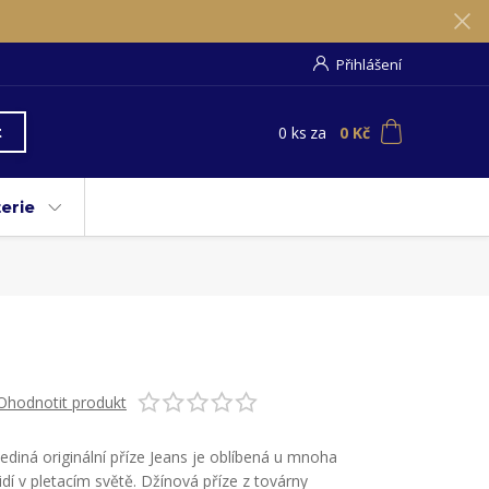
Přihlášení
0
ks
za
0 Kč
t
erie
Ohodnotit produkt
Jediná originální příze Jeans je oblíbená u mnoha
lidí v pletacím světě. Džínová příze z továrny