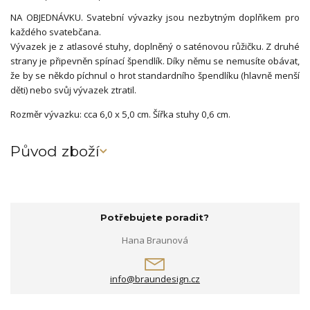
NA OBJEDNÁVKU. Svatební vývazky jsou nezbytným doplňkem pro
každého svatebčana.
Vývazek je z atlasové stuhy, doplněný o saténovou růžičku. Z druhé
strany je připevněn spínací špendlík. Díky němu se nemusíte obávat,
že by se někdo píchnul o hrot standardního špendlíku (hlavně menší
děti) nebo svůj vývazek ztratil.
Rozměr vývazku: cca 6,0 x 5,0 cm. Šířka stuhy 0,6 cm.
Původ zboží
Potřebujete poradit?
Hana Braunová
info@braundesign.cz