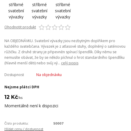
Ohodnotit produkt
NA OBJEDNÁVKU. Svatební vývazky jsou nezbytným doplňkem pro
každého svatebčana. Vývazek je z atlasové stuhy, doplněný o saténovou
růžičku. Z druhé strany je připevněn spínací špendlík. Díky němu se
nemusíte obávat, že by se někdo píchnul o hrot standardního špendlíku
(hlavně menší děti) nebo svůj vý...
celý popis
Dostupnost
Na objednávku
Nejsme plátci DPH
12 Kč
/
ks
Momentálně není k dispozici
Číslo produktu:
S0007
Hlídat cenu / dostupnost