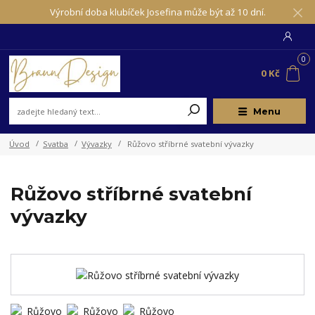
Výrobní doba klubíček Josefina může být až 10 dní.
0
0 Kč
Menu
Úvod
Svatba
Vývazky
Růžovo stříbrné svatební vývazky
Růžovo stříbrné svatební
vývazky