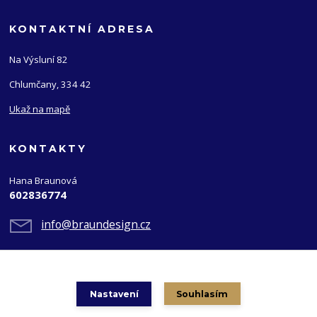
KONTAKTNÍ ADRESA
Na Výsluní 82
Chlumčany, 334 42
Ukaž na mapě
KONTAKTY
Hana Braunová
602836774
info@braundesign.cz
Nastavení
Souhlasím