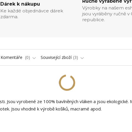
Ručně vyráběné vý
Dárek k nákupu
Výrobky na našem es
Ke každé objednávce dárek
jsou vyráběny ručně v
zdarma.
republice.
Komentáře
0
Související zboží
3
ti. Jsou vyrobené ze 100% bavlněných vláken a jsou ekologické. M
 dotek. Jsou vhodné k výrobě košíků, macramé apod.