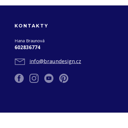
KONTAKTY
Hana Braunová
602836774
info@braundesign.cz