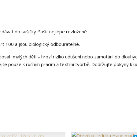
nedávat do sušičky. Sušit nejlépe rozložené.
t 100 a jsou biologický odbouratelné.
osah malých dětí – hrozí riziko udušení nebo zamotání do dlouhý
ejte pouze k ručním pracím a textilní tvorbě. Dodržujte pokyny k ú