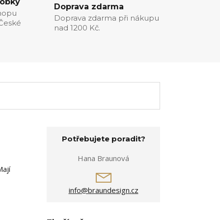
robky
Doprava zdarma
hopu
Doprava zdarma při nákupu
 České
nad 1200 Kč.
Potřebujete poradit?
Hana Braunová
ají
info@braundesign.cz