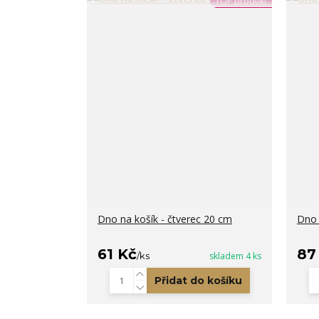
TOP produkt
Dno na košík - čtverec 20 cm
Dno 
61 Kč
87
/
ks
skladem 4 ks
Přidat do košíku