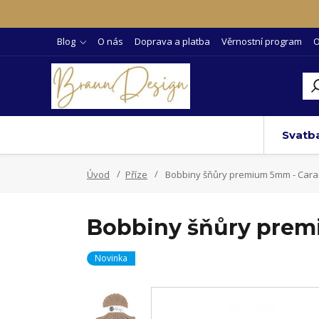
Blog
O nás
Doprava a platba
Věrnostní program
O
Svatb
Úvod
Příze
Bobbiny šňůry premium 5mm - Car
Bobbiny šňůry prem
Novinka