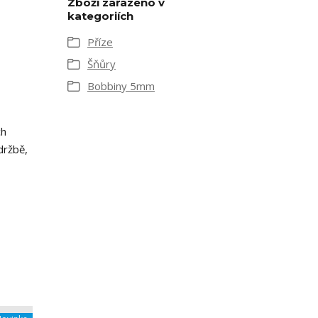
Zboží zařazeno v
kategoriích
Příze
Šňůry
Bobbiny 5mm
ch
držbě,