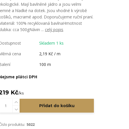
ekologické. Mají bavlněné jádro a jsou velmi
jemné a hladké na dotek. Jsou vhodné k výrobě
košíků, macramé apod. Doporučujeme ruční praní.
Materiál: 100% recyklovaná bavlnaHmotnost
klubka: cca 500gNávin ...
celý popis
Dostupnost
Skladem 1 ks
Měrná cena
2,19 Kč / m
Balení
100 m
Nejsme plátci DPH
219 Kč
/
ks
Přidat do košíku
Číslo produktu:
5022