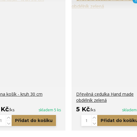
N
na košík - kruh 30 cm
Dřevěná cedulka Hand made
obdélník zelená
 Kč
5 Kč
/
ks
skladem 5 ks
/
ks
skladem
Přidat do košíku
Přidat do košík