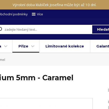
Výrobní doba klubíček Josefina může být až 10 dní.
bchodní podmínky
Více
Hleda
a
Příze
Limitované kolekce
Galant
amel
ium 5mm - Caramel