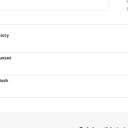
isty
unset
lush