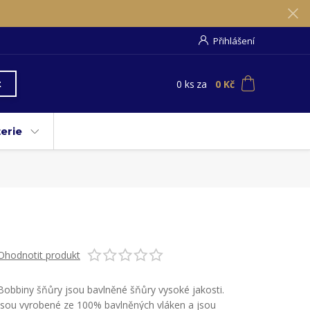
Přihlášení
0
ks
za
0 Kč
t
erie
Ohodnotit produkt
Bobbiny šňůry jsou bavlněné šňůry vysoké jakosti.
Jsou vyrobené ze 100% bavlněných vláken a jsou