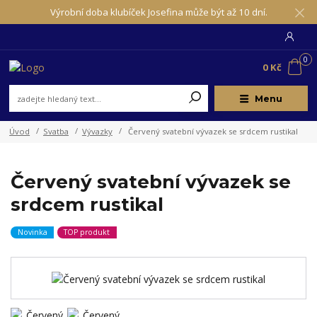
Výrobní doba klubíček Josefina může být až 10 dní.
0
0 Kč
Menu
Úvod
Svatba
Vývazky
Červený svatební vývazek se srdcem rustikal
Červený svatební vývazek se
srdcem rustikal
Novinka
TOP produkt