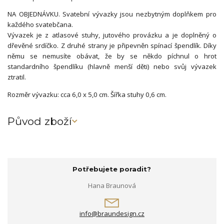
NA OBJEDNÁVKU. Svatební vývazky jsou nezbytným doplňkem pro
každého svatebčana.
Vývazek je z atlasové stuhy, jutového provázku a je doplněný o
dřevěné srdíčko. Z druhé strany je připevněn spínací špendlík. Díky
němu se nemusíte obávat, že by se někdo píchnul o hrot
standardního špendlíku (hlavně menší děti) nebo svůj vývazek
ztratil.
Rozměr vývazku: cca 6,0 x 5,0 cm. Šířka stuhy 0,6 cm.
Původ zboží
Potřebujete poradit?
Hana Braunová
info@braundesign.cz