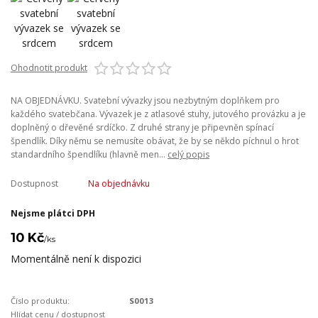
Ohodnotit produkt
NA OBJEDNÁVKU. Svatební vývazky jsou nezbytným doplňkem pro
každého svatebčana. Vývazek je z atlasové stuhy, jutového provázku a je
doplněný o dřevěné srdíčko. Z druhé strany je připevněn spínací
špendlík. Díky němu se nemusíte obávat, že by se někdo píchnul o hrot
standardního špendlíku (hlavně men...
celý popis
Dostupnost
Na objednávku
Nejsme plátci DPH
10 Kč
/
ks
Momentálně není k dispozici
Číslo produktu:
S0013
Hlídat cenu / dostupnost