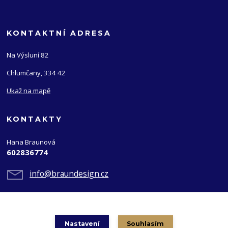
KONTAKTNÍ ADRESA
Na Výsluní 82
Chlumčany, 334 42
Ukaž na mapě
KONTAKTY
Hana Braunová
602836774
info@braundesign.cz
Nastavení
Souhlasím