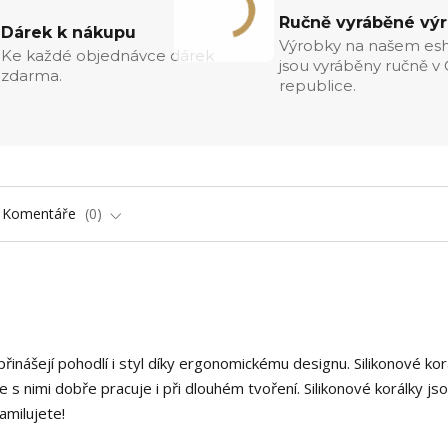
Ručně vyráběné vý
Dárek k nákupu
Výrobky na našem es
Ke každé objednávce dárek
jsou vyráběny ručně v
zdarma.
republice.
Komentáře
0
řinášejí pohodlí i styl díky ergonomickému designu. Silikonové kor
s nimi dobře pracuje i při dlouhém tvoření. Silikonové korálky jso
amilujete!