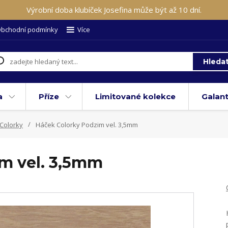
Výrobní doba klubíček Josefina může být až 10 dní.
bchodní podmínky
Více
Hleda
a
Příze
Limitované kolekce
Galant
Colorky
Háček Colorky Podzim vel. 3,5mm
m vel. 3,5mm