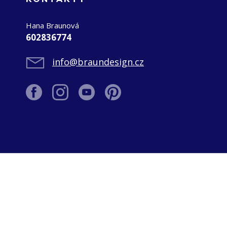
Hana Braunová
602836774
info@braundesign.cz