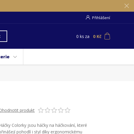
Přihlášení
0
ks
za
0 Kč
t
erie
Ohodnotit produkt
Háčky Colorky jsou háčky na háčkování, které
přinášejí pohodlí i styl díky ergonomickému