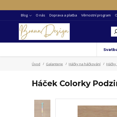
Blog
O nás
Doprava a platba
Věrnostní program
O
Svatb
Úvod
Galanterie
Háčky na háčkování
Háčky 
Háček Colorky Podzi