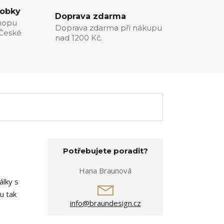
robky
Doprava zdarma
hopu
Doprava zdarma při nákupu
 České
nad 1200 Kč.
Potřebujete poradit?
Hana Braunová
álky s
u tak
info@braundesign.cz