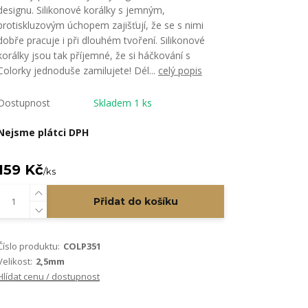
designu. Silikonové korálky s jemným,
protiskluzovým úchopem zajišťují, že se s nimi
dobře pracuje i při dlouhém tvoření. Silikonové
korálky jsou tak příjemné, že si háčkování s
Colorky jednoduše zamilujete! Dél...
celý popis
Dostupnost
Skladem 1 ks
Nejsme plátci DPH
159 Kč
/
ks
Přidat do košíku
Číslo produktu:
COLP351
Velikost:
2,5mm
Hlídat cenu / dostupnost