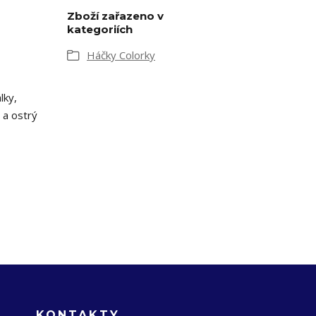
Zboží zařazeno v
kategoriích
Háčky Colorky
lky,
 a ostrý
KONTAKTY