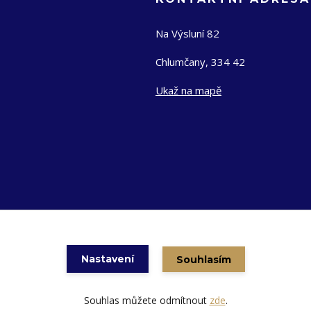
Na Výsluní 82
Chlumčany, 334 42
Ukaž na mapě
Nastavení
Souhlasím
Vytvořeno na
Eshop-rychle.cz
Souhlas můžete odmítnout
zde
.