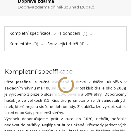
Doprava zdarma
Doprava zdarma při nákupu nad 1200 Kč.
Kompletní specifikace
Hodnocení
1
Komentáře
0
Související zboží
4
Kompletní specifikace
Příze Josefina je ručně vyrobené duhové klubíčko. Klubíčko v
základním návinu má 1000m ± 5%. Hmotnost klubíčka je okolo 200g.
Je vyrobeno z příze o složení 50% bavlna a 50% akryl. Doporučený
háček je ve velikosti 3,5. Klubíčko je smotáno ze tří samostatných
nitek, které nejsou stočené dohromady. Z klubíčka lze vyrobit šátek,
sukni nebo šaty pro menší slečny.
Výrobek doporučujeme prát v ruce do 30°C, nebělit, nežehlit,
nedávat do sušičky. Nejlépe sušit rozložené. Přechody jednotlivých