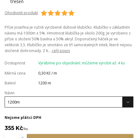
Ohodnotit produkt
Příze Josefina je ručně vyrobené duhové klubíčko. Klubíčko v základním
návinu má 1000m ± 5%. Hmotnost klubíčka je okolo 200g. Je vyrobeno z
příze o složení 50% bavlna a 50% akryl. Doporučený háček je ve
velikosti 3,5. Klubíčko je smotáno ze tří samostatných nitek, které nejsou
stočené dohromady. Z k...
celý popis
Dostupnost
Vyrábíme po objednání; můžeme vyrobit až: 4 ks
Měrná cena
0,30 Kč / m
Balení
1200 m
Návin
Nejsme plátci DPH
355 Kč
/
ks