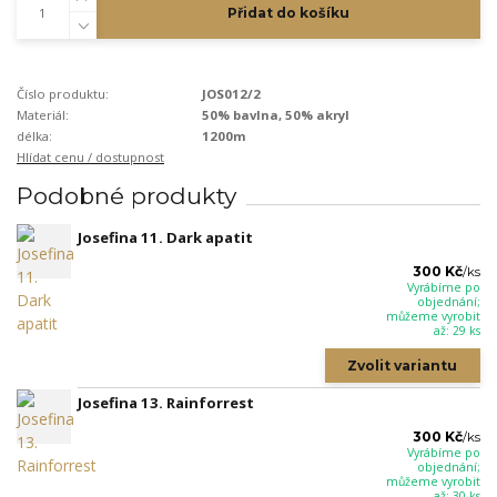
Přidat do košíku
Číslo produktu:
JOS012/2
Materiál:
50% bavlna, 50% akryl
délka:
1200m
Hlídat cenu / dostupnost
Podobné produkty
Josefina 11. Dark apatit
300 Kč
/
ks
Vyrábíme po
objednání;
můžeme vyrobit
až: 29 ks
Zvolit variantu
Josefina 13. Rainforrest
300 Kč
/
ks
Vyrábíme po
objednání;
můžeme vyrobit
až: 30 ks