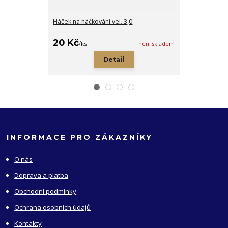
Háček na háčkování vel. 3,0
Háček na háčko
20 Kč
20 Kč
/
ks
není skladem
/
ks
Detail
INFORMACE PRO ZÁKAZNÍKY
O nás
Doprava a platba
Obchodní podmínky
Ochrana osobních údajů
Kontakty