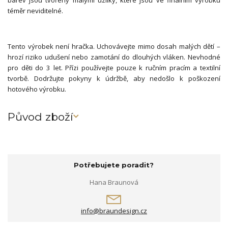
barev jsou tvořeny malými uzlíky, které jsou ve finálním výrobku
téměr neviditelné.
Tento výrobek není hračka. Uchovávejte mimo dosah malých dětí –
hrozí riziko udušení nebo zamotání do dlouhých vláken. Nevhodné
pro děti do 3 let. Přízi používejte pouze k ručním pracím a textilní
tvorbě. Dodržujte pokyny k údržbě, aby nedošlo k poškození
hotového výrobku.
Původ zboží
Potřebujete poradit?
Hana Braunová
info@braundesign.cz