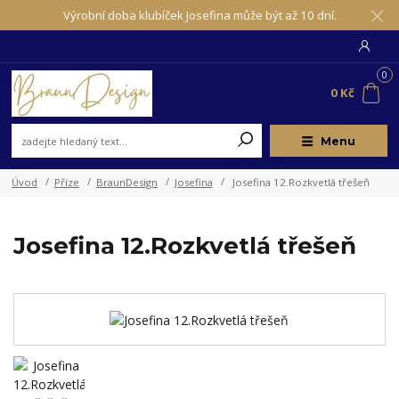
Výrobní doba klubíček Josefina může být až 10 dní.
0
0 Kč
Menu
Úvod
Příze
BraunDesign
Josefina
Josefina 12.Rozkvetlá třešeň
Josefina 12.Rozkvetlá třešeň