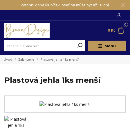
Výrobní doba klubíček Josefina může být až 10 dní.
0
0 Kč
Menu
Úvod
Galanterie
Plastová jehla 1ks menší
Plastová jehla 1ks menší