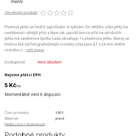
Ohodnotit produkt
Plastová jehla se hodí k zapošívání i k vyšívání. Do většího očka jehly lze
navléknout i silnější přízi a lépe tak zapošít konce přízí na výrobcích.
Jehla má zaoblenou špičku.Sada obsahuje: 1x plastovou jehlu. (Barvy se
mohou lišit od fotografie)Vnější rozměry očka jsou 4,7 x 24 mm.Vnitřní
rozměry o...
celý popis
Dostupnost
Není skladem
Nejsme plátci DPH
5 Kč
/
ks
Momentálně není k dispozici
Číslo produktu:
1051
Materiál:
plast
Hlídat cenu / dostupnost
Podobné produkty