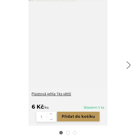
Plastová jehla 1ks větší
Příze Jeans ba
6 Kč
39 Kč
/
ks
Skladem 5 ks
/
ks
Přidat do košíku