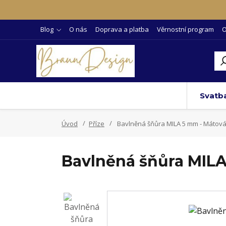
Blog
O nás
Doprava a platba
Věrnostní program
O
Svatb
Úvod
Příze
Bavlněná šňůra MILA 5 mm - Mátov
Bavlněná šňůra MILA