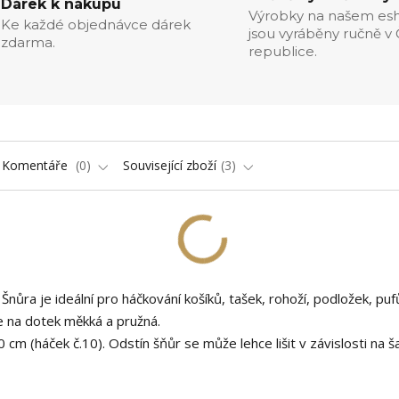
Dárek k nákupu
Výrobky na našem es
Ke každé objednávce dárek
jsou vyráběny ručně v
zdarma.
republice.
Komentáře
0
Související zboží
3
ra je ideální pro háčkování košíků, tašek, rohoží, podložek, pufů
e na dotek měkká a pružná.
cm (háček č.10). Odstín šňůr se může lehce lišit v závislosti na ša