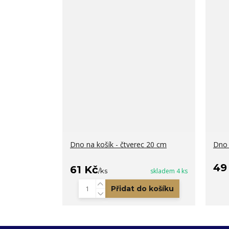
Dno na košík - čtverec 20 cm
Dno 
49
61 Kč
/
ks
skladem 4 ks
Přidat do košíku