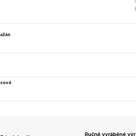
lažán
nsová
Ručně vyráběné vý