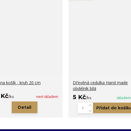
na košík - kruh 20 cm
Dřevěná cedulka Hand made
obdélník bílá
 Kč
5 Kč
/
ks
není skladem
/
ks
skladem
Detail
Přidat do košík