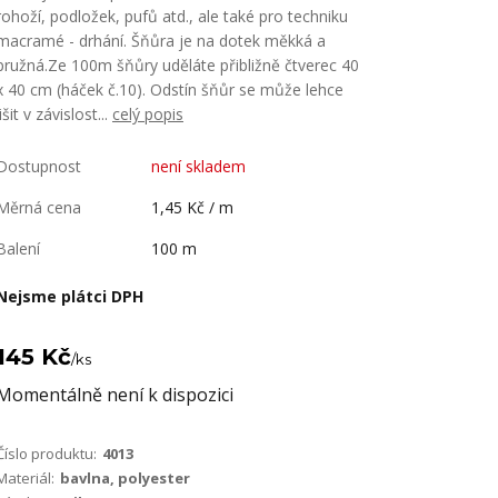
rohoží, podložek, pufů atd., ale také pro techniku
macramé - drhání. Šňůra je na dotek měkká a
pružná.Ze 100m šňůry uděláte přibližně čtverec 40
x 40 cm (háček č.10). Odstín šňůr se může lehce
lišit v závislost...
celý popis
Dostupnost
není skladem
Měrná cena
1,45 Kč / m
Balení
100 m
Nejsme plátci DPH
145 Kč
/
ks
Momentálně není k dispozici
Číslo produktu:
4013
Materiál:
bavlna, polyester