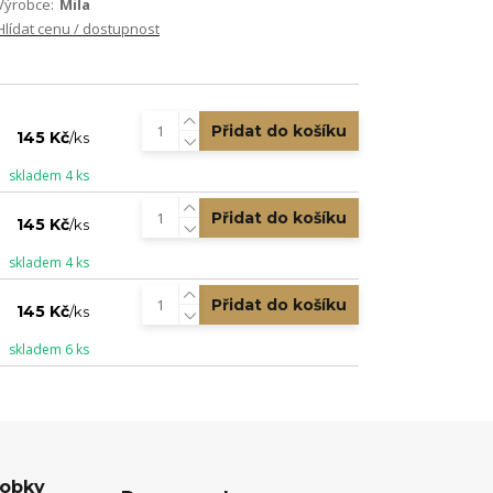
Výrobce:
Mila
Hlídat cenu / dostupnost
Přidat do košíku
145 Kč
/
ks
skladem 4 ks
Přidat do košíku
145 Kč
/
ks
skladem 4 ks
Přidat do košíku
145 Kč
/
ks
skladem 6 ks
robky