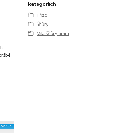
kategoriích
Příze
Šňůry
Mila šňůry 5mm
ch
držbě,
ovinka