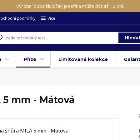
Výrobní doba klubíček Josefina může být až 10 dní.
bchodní podmínky
Více
Hleda
a
Příze
Limitované kolekce
Galant
á
 5 mm - Mátová