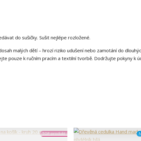
nedávat do sušičky. Sušit nejlépe rozložené.
osah malých dětí – hrozí riziko udušení nebo zamotání do dlouhý
ejte pouze k ručním pracím a textilní tvorbě. Dodržujte pokyny k ú
TOP produkt
N