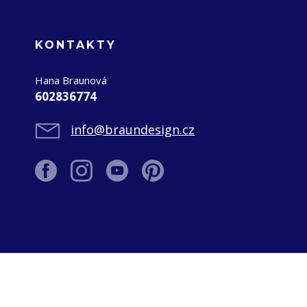
KONTAKTY
Hana Braunová
602836774
info@braundesign.cz