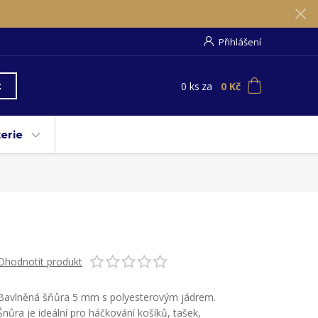
Přihlášení
0
ks
za
0 Kč
t
erie
Ohodnotit produkt
Bavlněná šňůra 5 mm s polyesterovým jádrem.
Šnůra je ideální pro háčkování košíků, tašek,