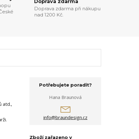
Doprava zdarma
hopu
Doprava zdarma při nákupu
 České
nad 1200 Kč.
Potřebujete poradit?
Hana Braunová
 atd.,
info@braundesign.cz
rži.
Zboží zařazeno v