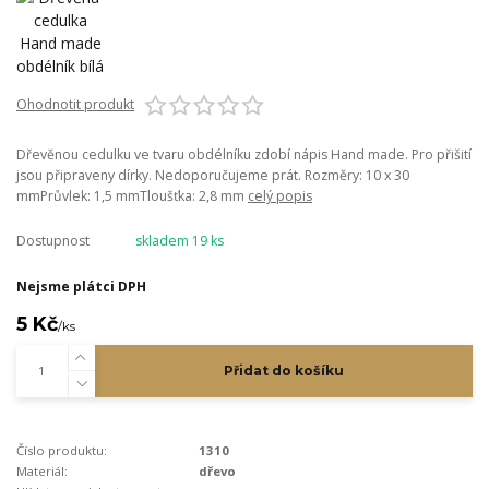
Ohodnotit produkt
Dřevěnou cedulku ve tvaru obdélníku zdobí nápis Hand made. Pro přišití
jsou připraveny dírky. Nedoporučujeme prát. Rozměry: 10 x 30
mmPrůvlek: 1,5 mmTloušťka: 2,8 mm
celý popis
Dostupnost
skladem 19 ks
Nejsme plátci DPH
5 Kč
/
ks
Přidat do košíku
Číslo produktu:
1310
Materiál:
dřevo