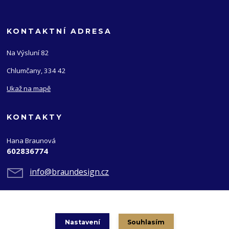
KONTAKTNÍ ADRESA
Na Výsluní 82
Chlumčany, 334 42
Ukaž na mapě
KONTAKTY
Hana Braunová
602836774
info@braundesign.cz
Nastavení
Souhlasím