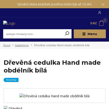
Výrobní doba klubíček Josefina může být až 10 dní.
0
0 Kč
Menu
Úvod
Galanterie
Dřevěná cedulka Hand made obdélník bílá
Dřevěná cedulka Hand made
obdélník bílá
Novinka