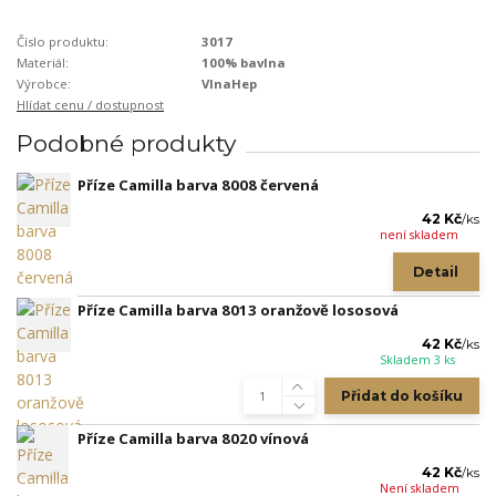
Číslo produktu:
3017
Materiál:
100% bavlna
Výrobce:
VlnaHep
Hlídat cenu / dostupnost
Podobné produkty
Příze Camilla barva 8008 červená
42 Kč
/
ks
není skladem
Detail
Příze Camilla barva 8013 oranžově lososová
42 Kč
/
ks
Skladem 3 ks
Přidat do košíku
Příze Camilla barva 8020 vínová
42 Kč
/
ks
Není skladem