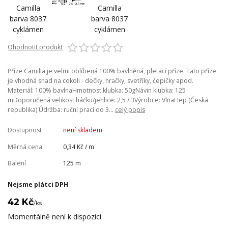
Ohodnotit produkt
Příze Camilla je velmi oblíbená 100% bavlněná, pletací příze. Tato příze
je vhodná snad na cokoli - dečky, hračky, svetříky, čepičky apod.
Materiál: 100% bavlnaHmotnost klubka: 50gNávin klubka: 125
mDoporučená velikost háčku/jehlice: 2,5 / 3Výrobce: VlnaHep (Česká
republika) Údržba: ruční prací do 3...
celý popis
Dostupnost
není skladem
Měrná cena
0,34 Kč / m
Balení
125 m
Nejsme plátci DPH
42 Kč
/
ks
Momentálně není k dispozici