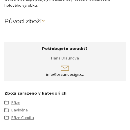
hotového výrobku.
Původ zboží
Potřebujete poradit?
Hana Braunová
info@braundesign.cz
Zboží zařazeno v kategoriích
Příze
Bavlněné
Příze Camilla