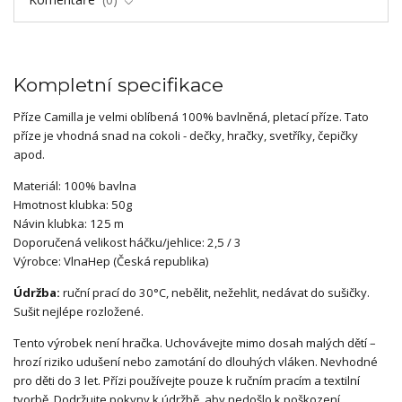
Kompletní specifikace
Příze Camilla je velmi oblíbená 100% bavlněná, pletací příze. Tato
příze je vhodná snad na cokoli - dečky, hračky, svetříky, čepičky
apod.
Materiál: 100% bavlna
Hmotnost klubka: 50g
Návin klubka: 125 m
Doporučená velikost háčku/jehlice: 2,5 / 3
Výrobce: VlnaHep (Česká republika)
Údržba:
ruční prací do 30°C, nebělit, nežehlit, nedávat do sušičky.
Sušit nejlépe rozložené.
Tento výrobek není hračka. Uchovávejte mimo dosah malých dětí –
hrozí riziko udušení nebo zamotání do dlouhých vláken. Nevhodné
pro děti do 3 let. Přízi používejte pouze k ručním pracím a textilní
tvorbě. Dodržujte pokyny k údržbě, aby nedošlo k poškození