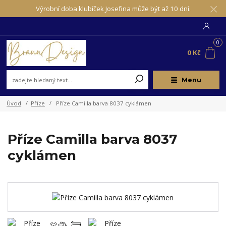
Výrobní doba klubíček Josefina může být až 10 dní.
0
0 Kč
Menu
Úvod
Příze
Příze Camilla barva 8037 cyklámen
Příze Camilla barva 8037
cyklámen