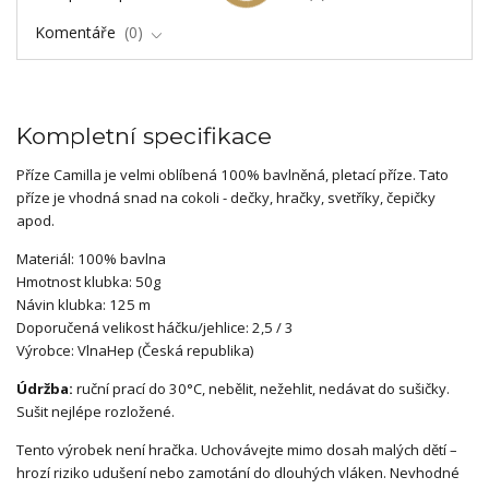
Komentáře
0
Kompletní specifikace
Příze Camilla je velmi oblíbená 100% bavlněná, pletací příze. Tato
příze je vhodná snad na cokoli - dečky, hračky, svetříky, čepičky
apod.
Materiál: 100% bavlna
Hmotnost klubka: 50g
Návin klubka: 125 m
Doporučená velikost háčku/jehlice: 2,5 / 3
Výrobce: VlnaHep (Česká republika)
Údržba:
ruční prací do 30°C, nebělit, nežehlit, nedávat do sušičky.
Sušit nejlépe rozložené.
Tento výrobek není hračka. Uchovávejte mimo dosah malých dětí –
hrozí riziko udušení nebo zamotání do dlouhých vláken. Nevhodné