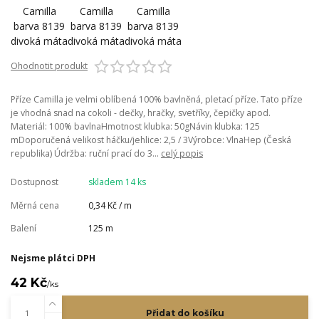
Ohodnotit produkt
Příze Camilla je velmi oblíbená 100% bavlněná, pletací příze. Tato příze
je vhodná snad na cokoli - dečky, hračky, svetříky, čepičky apod.
Materiál: 100% bavlnaHmotnost klubka: 50gNávin klubka: 125
mDoporučená velikost háčku/jehlice: 2,5 / 3Výrobce: VlnaHep (Česká
republika) Údržba: ruční prací do 3...
celý popis
Dostupnost
skladem 14 ks
Měrná cena
0,34 Kč / m
Balení
125 m
Nejsme plátci DPH
42 Kč
/
ks
Přidat do košíku