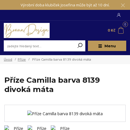
Výrobní doba klubíček Josefina může být až 10 dní.
0
0 Kč
Menu
Úvod
Příze
Příze Camilla barva 8139 divoká máta
Příze Camilla barva 8139
divoká máta