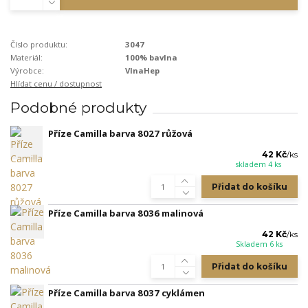
Číslo produktu:
3047
Materiál:
100% bavlna
Výrobce:
VlnaHep
Hlídat cenu / dostupnost
Podobné produkty
Příze Camilla barva 8027 růžová
42 Kč
/
ks
skladem 4 ks
Přidat do košíku
Příze Camilla barva 8036 malinová
42 Kč
/
ks
Skladem 6 ks
Přidat do košíku
Příze Camilla barva 8037 cyklámen