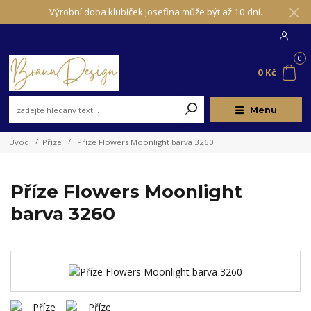
Výrobní doba klubíček Josefina může být až 10 dní.
0
0 Kč
Menu
Úvod
Příze
Příze Flowers Moonlight barva 3260
Příze Flowers Moonlight
barva 3260