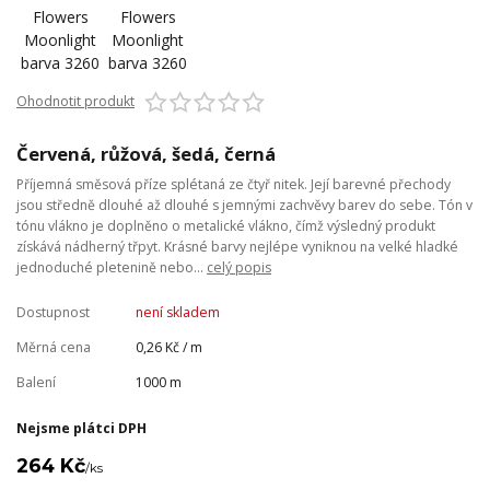
Ohodnotit produkt
Červená, růžová, šedá, černá
Příjemná směsová příze splétaná ze čtyř nitek. Její barevné přechody
jsou středně dlouhé až dlouhé s jemnými zachvěvy barev do sebe. Tón v
tónu vlákno je doplněno o metalické vlákno, čímž výsledný produkt
získává nádherný třpyt. Krásné barvy nejlépe vyniknou na velké hladké
jednoduché pletenině nebo...
celý popis
Dostupnost
není skladem
Měrná cena
0,26 Kč / m
Balení
1000 m
Nejsme plátci DPH
264 Kč
/
ks