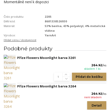
Momentálně není k dispozici
Číslo produktu:
2205
EAN kód:
8681338526930
Materiál:
53% bavlna, 43% polyakryl, 4% metalická
vlákna
Výrobce:
YarnArt
Hlídat cenu / dostupnost
Podobné produkty
Příze Flowers Moonlight barva 3261
264 Kč
/
ks
skladem 1 ks
Přidat do košíku
Příze Flowers Moonlight barva 3264
264 Kč
/
ks
není skladem
Detail