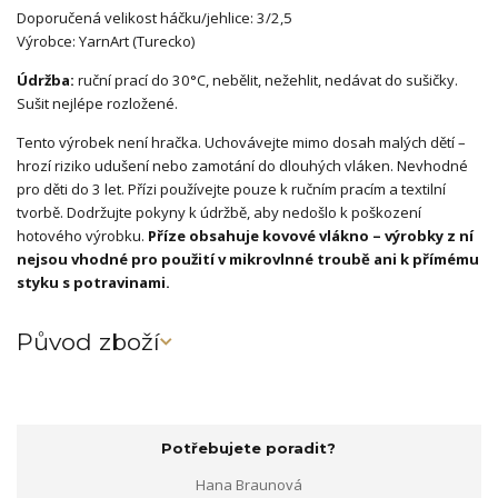
Doporučená velikost háčku/jehlice: 3/2,5
Výrobce: YarnArt (Turecko)
Údržba:
ruční prací do 30°C, nebělit, nežehlit, nedávat do sušičky.
Sušit nejlépe rozložené.
Tento výrobek není hračka. Uchovávejte mimo dosah malých dětí –
hrozí riziko udušení nebo zamotání do dlouhých vláken. Nevhodné
pro děti do 3 let. Přízi používejte pouze k ručním pracím a textilní
tvorbě. Dodržujte pokyny k údržbě, aby nedošlo k poškození
hotového výrobku.
Příze obsahuje kovové vlákno – výrobky z ní
nejsou vhodné pro použití v mikrovlnné troubě ani k přímému
styku s potravinami.
Původ zboží
Potřebujete poradit?
Hana Braunová