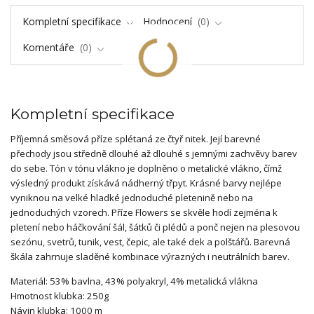
Kompletní specifikace
Hodnocení
0
Komentáře
0
Kompletní specifikace
Příjemná směsová příze splétaná ze čtyř nitek. Její barevné
přechody jsou středně dlouhé až dlouhé s jemnými zachvěvy barev
do sebe. Tón v tónu vlákno je doplněno o metalické vlákno, čímž
výsledný produkt získává nádherný třpyt. Krásné barvy nejlépe
vyniknou na velké hladké jednoduché pletenině nebo na
jednoduchých vzorech. Příze Flowers se skvěle hodí zejména k
pletení nebo háčkování šál, šátků či plédů a ponč nejen na plesovou
sezónu, svetrů, tunik, vest, čepic, ale také dek a polštářů. Barevná
škála zahrnuje sladěné kombinace výrazných i neutrálních barev.
Materiál: 53% bavlna, 43% polyakryl, 4% metalická vlákna
Hmotnost klubka: 250g
Návin klubka: 1000 m