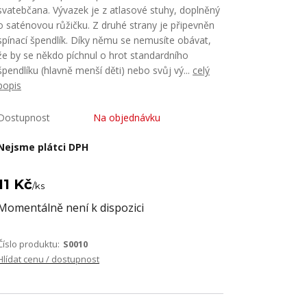
svatebčana. Vývazek je z atlasové stuhy, doplněný
o saténovou růžičku. Z druhé strany je připevněn
spínací špendlík. Díky němu se nemusíte obávat,
že by se někdo píchnul o hrot standardního
špendlíku (hlavně menší děti) nebo svůj vý...
celý
popis
Dostupnost
Na objednávku
Nejsme plátci DPH
11 Kč
/
ks
Momentálně není k dispozici
Číslo produktu:
S0010
Hlídat cenu / dostupnost