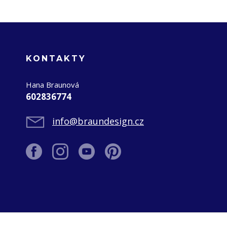
KONTAKTY
Hana Braunová
602836774
info@braundesign.cz