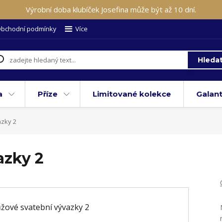
Výrobní doba klubíček Josefina může být až 10 dní.
bchodní podmínky
Více
Hleda
a
Příze
Limitované kolekce
Galant
zky 2
azky 2