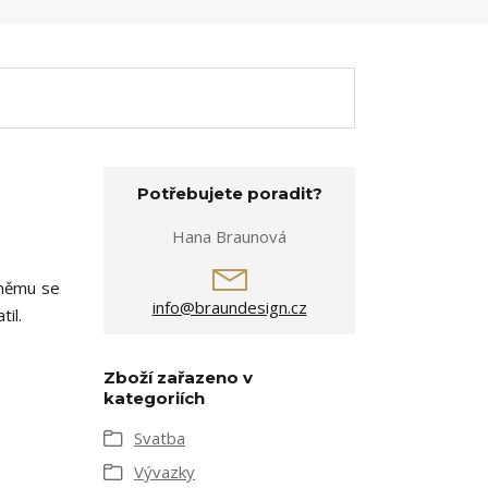
Potřebujete poradit?
Hana Braunová
 němu se
info@braundesign.cz
til.
Zboží zařazeno v
kategoriích
Svatba
Vývazky