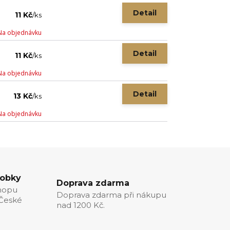
Detail
11 Kč
/
ks
Na objednávku
Detail
11 Kč
/
ks
Na objednávku
Detail
13 Kč
/
ks
Na objednávku
robky
Doprava zdarma
hopu
Doprava zdarma při nákupu
 České
nad 1200 Kč.