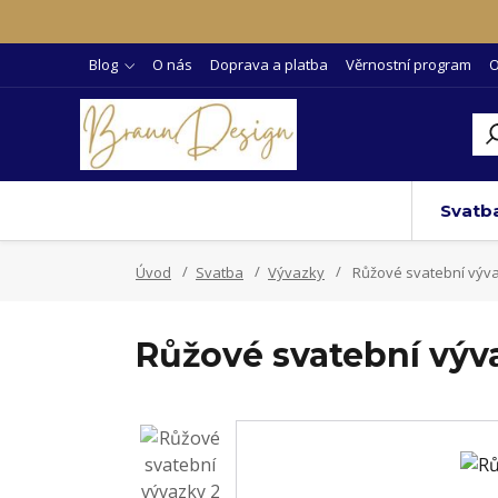
Blog
O nás
Doprava a platba
Věrnostní program
O
Svatb
Úvod
Svatba
Vývazky
Růžové svatební výva
Růžové svatební výv