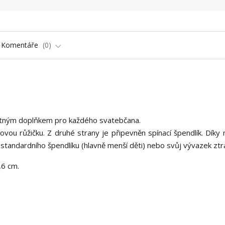
Komentáře
0
tným doplňkem pro každého svatebčana.
vou růžičku. Z druhé strany je připevněn spínací špendlík. Díky
standardního špendlíku (hlavně menší děti) nebo svůj vývazek ztra
,6 cm.