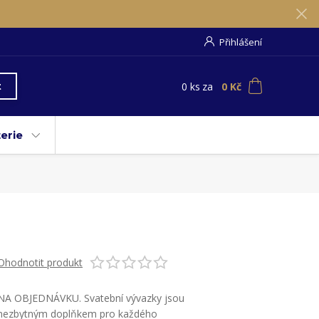
Přihlášení
0
ks
za
0 Kč
t
erie
Ohodnotit produkt
NA OBJEDNÁVKU. Svatební vývazky jsou
nezbytným doplňkem pro každého