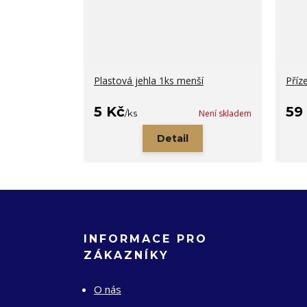
Plastová jehla 1ks menší
Příz
5 Kč
59
/
ks
Není skladem
Detail
INFORMACE PRO
ZÁKAZNÍKY
O nás