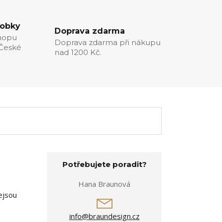
robky
Doprava zdarma
hopu
Doprava zdarma při nákupu
 České
nad 1200 Kč.
Potřebujete poradit?
Hana Braunová
ejsou
info@braundesign.cz