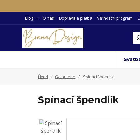
Blog
O nás
Doprava a platba
Věrnostní program
O
Svatb
Úvod
Galanterie
Spínací špendlík
Spínací špendlík