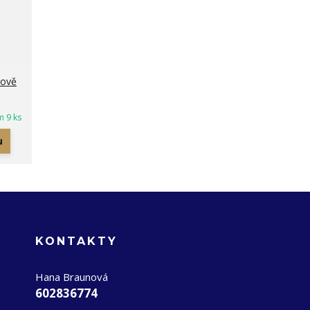
sově
m 9 ks
u
KONTAKTY
Hana Braunová
602836774