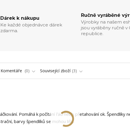
Ručně vyráběné vý
Dárek k nákupu
Výrobky na našem es
Ke každé objednávce dárek
jsou vyráběny ručně v
zdarma.
republice.
Komentáře
0
Související zboží
3
 háčkování. Pomáhá k počítání řád nebo přetahování ok. Špendlíky n
strační, barvy špendlíků se mohou lišit.