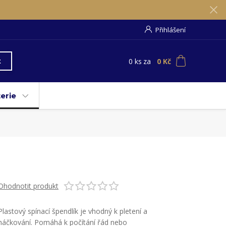
Přihlášení
0
ks
za
0 Kč
t
erie
Ohodnotit produkt
Plastový spínací špendlík je vhodný k pletení a
háčkování. Pomáhá k počítání řád nebo