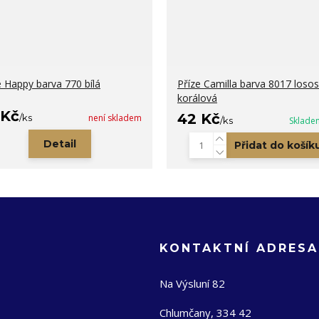
e Happy barva 770 bílá
Příze Camilla barva 8017 loso
korálová
 Kč
42 Kč
/
ks
není skladem
/
ks
Sklade
Detail
Přidat do košík
KONTAKTNÍ ADRESA
Na Výsluní 82
Chlumčany, 334 42