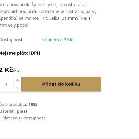
přetahování ok. Špendlíky nejsou ostré a tak
neprobíchnou přízi. Fotografie je ilustrační, barvy
špendlíků se mohou lišit.Délka: 21 mmŠířka: 11
mm
celý popis
Dostupnost
skladem > 50 ks
Nejsme plátci DPH
2 Kč
/
ks
Přidat do košíku
Číslo produktu:
1055
Materiál:
plast
Hlídat cenu / dostupnost