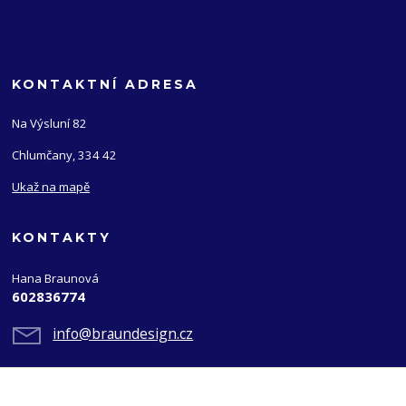
KONTAKTNÍ ADRESA
Na Výsluní 82
Chlumčany, 334 42
Ukaž na mapě
KONTAKTY
Hana Braunová
602836774
info@braundesign.cz