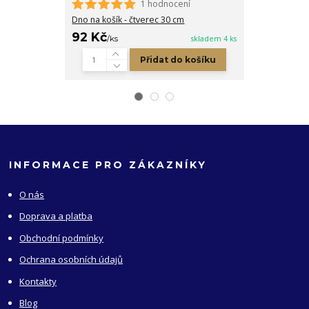
1 hodnocení
Koženková ce
černá
Dno na košík - čtverec 30 cm
92 Kč
8 Kč
/
ks
skladem 4 ks
/
ks
Přidat do košíku
INFORMACE PRO ZÁKAZNÍKY
O nás
Doprava a platba
Obchodní podmínky
Ochrana osobních údajů
Kontakty
Blog