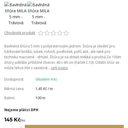
Ohodnotit produkt
Bavlněná šňůra 5 mm s polyesterovým jádrem. Šnůra je ideální pro
háčkování košíků, tašek, rohoží, podložek, pufů atd., ale také pro
techniku macramé - drhání. Šňůra je na dotek měkká a pružná.Ze 100m
šňůry uděláte přibližně čtverec 40 x 40 cm (háček č.10). Odstín šňůr se
může lehce lišit v závislost...
celý popis
Dostupnost
Skladem 4 ks
Měrná cena
1,45 Kč / m
Balení
100 m
Nejsme plátci DPH
145 Kč
/
ks