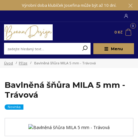
Výrobní doba klubíček Josefina může být až 10 dní.
0
0 Kč
Menu
Úvod
Příze
Bavlněná šňůra MILA 5 mm - Trávová
Bavlněná šňůra MILA 5 mm -
Trávová
Novinka