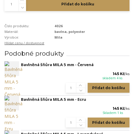
Přidat do košíku
Číslo produktu:
4026
Materiál:
bavlna, polyester
Výrobce:
Mila
Hlídat cenu / dostupnost
Podobné produkty
Bavlněná šňůra MILA 5 mm - Červená
145 Kč
/
ks
skladem 4 ks
Přidat do košíku
Bavlněná šňůra MILA 5 mm - Ecru
145 Kč
/
ks
Skladem 1 ks
Přidat do košíku