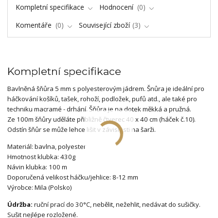
Kompletní specifikace
Hodnocení
0
Komentáře
0
Související zboží
3
Kompletní specifikace
Bavlněná šňůra 5 mm s polyesterovým jádrem. Šnůra je ideální pro
háčkování košíků, tašek, rohoží, podložek, pufů atd., ale také pro
techniku macramé - drhání. Šňůra je na dotek měkká a pružná.
Ze 100m šňůry uděláte přibližně čtverec 40 x 40 cm (háček č.10).
Odstín šňůr se může lehce lišit v závislosti na šarži.
Materiál: bavlna, polyester
Hmotnost klubka: 430g
Návin klubka: 100 m
Doporučená velikost háčku/jehlice: 8-12 mm
Výrobce: Mila (Polsko)
Údržba:
ruční prací do 30°C, nebělit, nežehlit, nedávat do sušičky.
Sušit nejlépe rozložené.