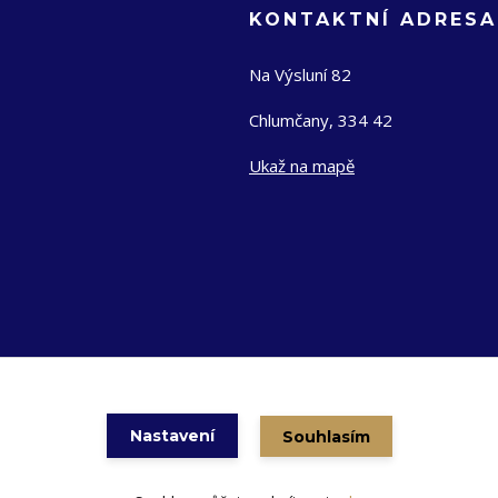
KONTAKTNÍ ADRESA
Na Výsluní 82
Chlumčany, 334 42
Ukaž na mapě
Nastavení
Souhlasím
Vytvořeno na
Eshop-rychle.cz