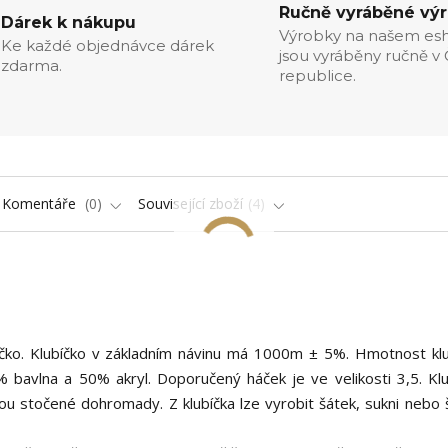
Ručně vyráběné vý
Dárek k nákupu
Výrobky na našem es
Ke každé objednávce dárek
jsou vyráběny ručně v
zdarma.
republice.
Komentáře
0
Související zboží
4
íčko. Klubíčko v základním návinu má 1000m ± 5%. Hmotnost klu
 bavlna a 50% akryl. Doporučený háček je ve velikosti 3,5. Klu
ou stočené dohromady. Z klubíčka lze vyrobit šátek, sukni nebo 