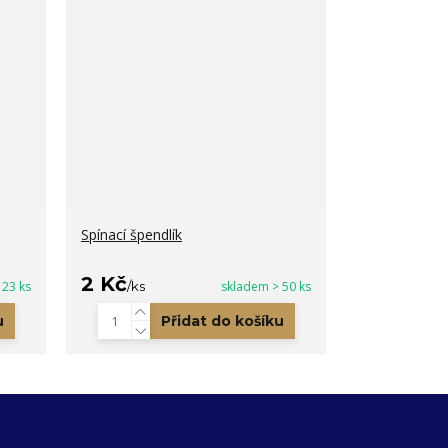
Spínací špendlík
2 Kč
 23 ks
/
ks
skladem > 50 ks
u
Přidat do košíku