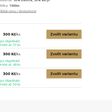
Materiál:
50% bavlna, 50% akryl
délka:
1000m
Hlídat cenu / dostupnost
Zvolit variantu
300 Kč
/
ks
 po objednání;
obit až: 37 ks
Zvolit variantu
300 Kč
/
ks
 po objednání;
obit až: 49 ks
Zvolit variantu
300 Kč
/
ks
 po objednání;
obit až: 50 ks