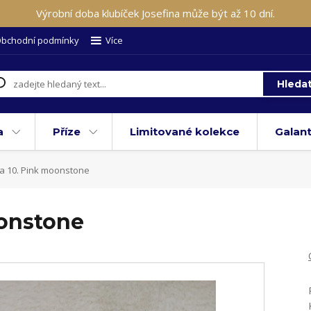
Výrobní doba klubíček Josefina může být až 10 dní.
bchodní podmínky
Více
Hleda
a
Příze
Limitované kolekce
Galant
a 10. Pink moonstone
oonstone