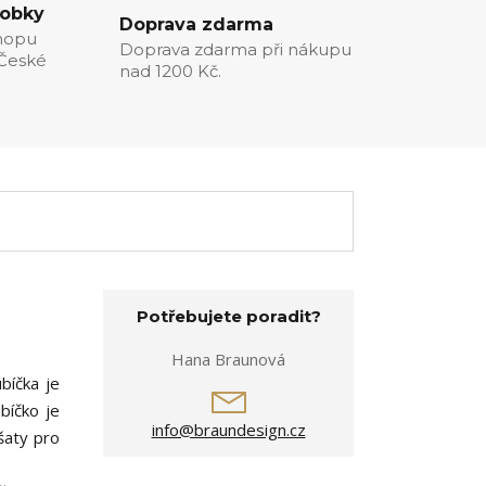
robky
Doprava zdarma
hopu
Doprava zdarma při nákupu
 České
nad 1200 Kč.
Potřebujete poradit?
Hana Braunová
bíčka je
bíčko je
info@braundesign.cz
šaty pro