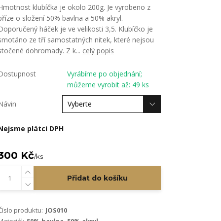
Hmotnost klubíčka je okolo 200g. Je vyrobeno z
příze o složení 50% bavlna a 50% akryl.
Doporučený háček je ve velikosti 3,5. Klubíčko je
smotáno ze tří samostatných nitek, které nejsou
stočené dohromady. Z k...
celý popis
Dostupnost
Vyrábíme po objednání;
můžeme vyrobit až: 49 ks
Návin
Nejsme plátci DPH
300 Kč
/
ks
Přidat do košíku
Číslo produktu:
JOS010