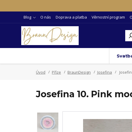
Blog
O nás
Doprava a platba
Věrnostní program
O
Svatb
Úvod
Příze
BraunDesign
Josefina
Josefin
Josefina 10. Pink m