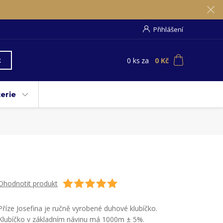
Přihlášení
0
ks
za
0 Kč
t
erie
Ohodnotit produkt
Příze Josefina je ručně vyrobené duhové klubíčko.
Klubíčko v základním návinu má 1000m ± 5%.