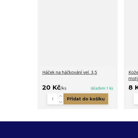
Háček na háčkování vel. 3,5
Kože
motý
20 Kč
8 
/
ks
skladem 1 ks
Přidat do košíku