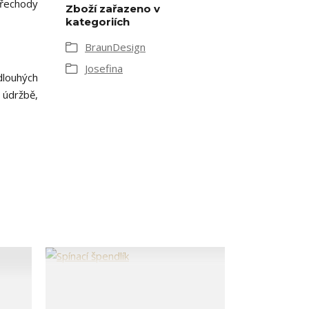
Přechody
Zboží zařazeno v
kategoriích
BraunDesign
Josefina
dlouhých
 údržbě,