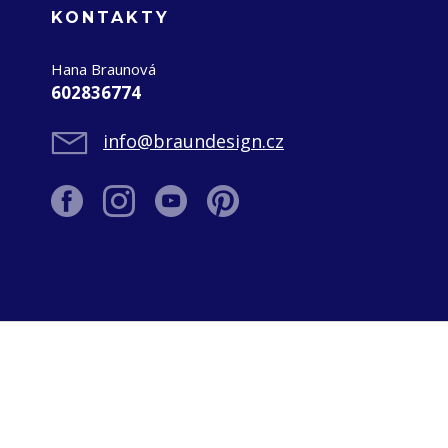
KONTAKTY
Hana Braunová
602836774
info@braundesign.cz