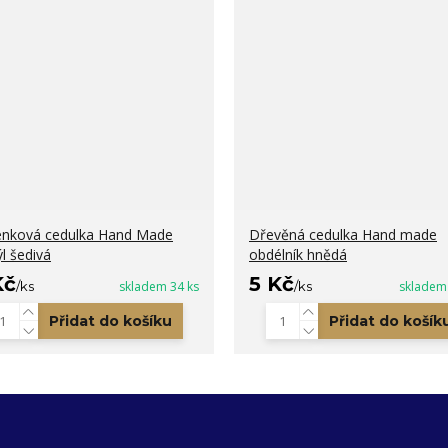
nková cedulka Hand Made
Dřevěná cedulka Hand made
l šedivá
obdélník hnědá
Kč
5 Kč
/
ks
skladem 34 ks
/
ks
skladem
Přidat do košíku
Přidat do košík