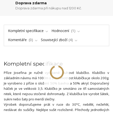
Doprava zdarma
Doprava zdarma při nákupu nad 1200 Kč.
Kompletní specifikace
Hodnocení
1
Komentáře
0
Související zboží
4
Kompletní specifikace
Příze Josefina je ručně vyrobené duhové klubíčko. Klubíčko v
základním návinu má 1000m ± 5%. Hmotnost klubíčka je okolo 200g.
Je vyrobeno z příze o složení 50% bavlna a 50% akryl. Doporučený
háček je ve velikosti 3,5. Klubíčko je smotáno ze tří samostatných
nitek, které nejsou stočené dohromady. Z klubíčka lze vyrobit šátek,
sukni nebo šaty pro menší slečny.
Výrobek doporučujeme prát v ruce do 30°C, nebělit, nežehlit,
nedávat do sušičky. Nejlépe sušit rozložené. Přechody jednotlivých