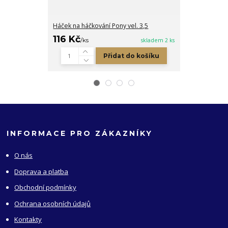
Háček na háčkování Pony vel. 3,5
Dřevěná cedul
116 Kč
4 Kč
/
ks
skladem 2 ks
/
ks
Přidat do košíku
INFORMACE PRO ZÁKAZNÍKY
O nás
Doprava a platba
Obchodní podmínky
Ochrana osobních údajů
Kontakty