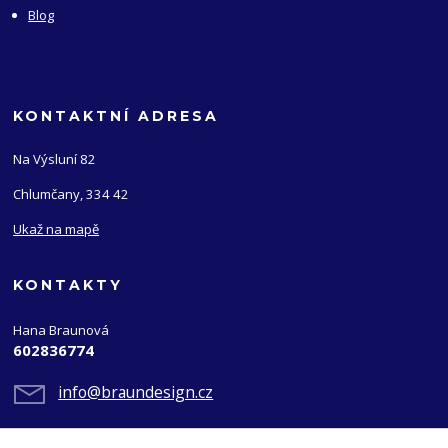
Blog
KONTAKTNÍ ADRESA
Na Výsluní 82
Chlumčany, 334 42
Ukaž na mapě
KONTAKTY
Hana Braunová
602836774
info@braundesign.cz