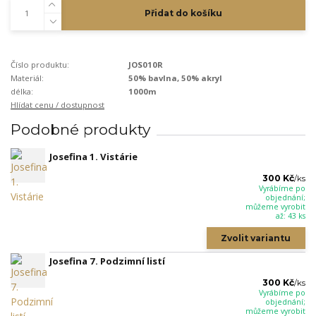
Přidat do košíku
Číslo produktu:
JOS010R
Materiál:
50% bavlna, 50% akryl
délka:
1000m
Hlídat cenu / dostupnost
Podobné produkty
Josefina 1. Vistárie
300 Kč
/
ks
Vyrábíme po
objednání;
můžeme vyrobit
až: 43 ks
Zvolit variantu
Josefina 7. Podzimní listí
300 Kč
/
ks
Vyrábíme po
objednání;
můžeme vyrobit