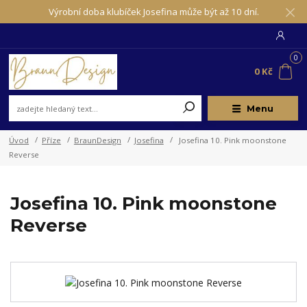
Výrobní doba klubíček Josefina může být až 10 dní.
0
0 Kč
Menu
Úvod
Příze
BraunDesign
Josefina
Josefina 10. Pink moonstone
Reverse
Josefina 10. Pink moonstone
Reverse