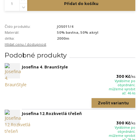
Přidat do košíku
Číslo produktu:
JOS011/4
Materiál:
50% bavlna, 50% akryl
délka:
2000m
Hlídat cenu / dostupnost
Podobné produkty
Josefina 4. BraunStyle
300 Kč
/
ks
Vyrábíme po
objednání;
můžeme vyrobit
až: 46 ks
Zvolit variantu
Josefina 12.Rozkvetlá třešeň
300 Kč
/
ks
Vyrábíme po
objednání;
můžeme vyrobit
až: 29 ks