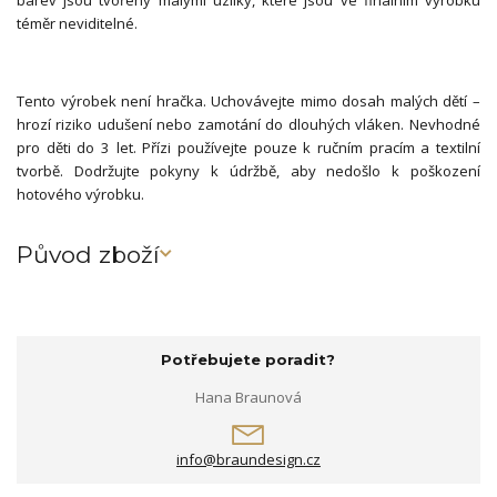
barev jsou tvořeny malými uzlíky, které jsou ve finálním výrobku
téměr neviditelné.
Tento výrobek není hračka. Uchovávejte mimo dosah malých dětí –
hrozí riziko udušení nebo zamotání do dlouhých vláken. Nevhodné
pro děti do 3 let. Přízi používejte pouze k ručním pracím a textilní
tvorbě. Dodržujte pokyny k údržbě, aby nedošlo k poškození
hotového výrobku.
Původ zboží
Potřebujete poradit?
Hana Braunová
info@braundesign.cz