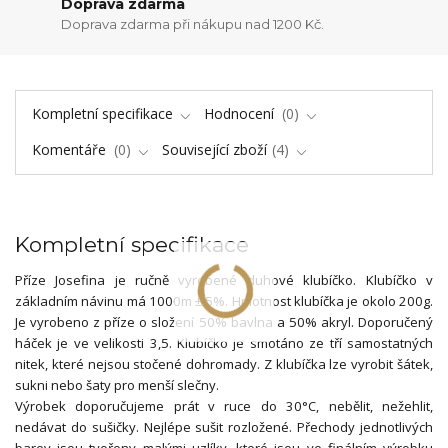
Doprava zdarma
Doprava zdarma při nákupu nad 1200 Kč.
Kompletní specifikace
Hodnocení
0
Komentáře
0
Související zboží
4
Kompletní specifikace
Příze Josefina je ručně vyrobené duhové klubíčko. Klubíčko v
základním návinu má 1000m ± 5%. Hmotnost klubíčka je okolo 200g.
Je vyrobeno z příze o složení 50% bavlna a 50% akryl. Doporučený
háček je ve velikosti 3,5. Klubíčko je smotáno ze tří samostatných
nitek, které nejsou stočené dohromady. Z klubíčka lze vyrobit šátek,
sukni nebo šaty pro menší slečny.
Výrobek doporučujeme prát v ruce do 30°C, nebělit, nežehlit,
nedávat do sušičky. Nejlépe sušit rozložené. Přechody jednotlivých