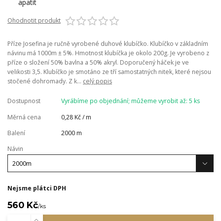
Ohodnotit produkt
Příze Josefina je ručně vyrobené duhové klubíčko. Klubíčko v základním
návinu má 1000m ± 5%. Hmotnost klubíčka je okolo 200g. Je vyrobeno z
příze o složení 50% bavlna a 50% akryl. Doporučený háček je ve
velikosti 3,5. Klubíčko je smotáno ze tří samostatných nitek, které nejsou
stočené dohromady. Z k...
celý popis
Dostupnost
Vyrábíme po objednání; můžeme vyrobit až: 5 ks
Měrná cena
0,28 Kč / m
Balení
2000 m
Návin
Nejsme plátci DPH
560 Kč
/
ks