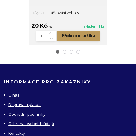
Háček na háčkování vel. 3,5
Háček na háčko
20 Kč
116 Kč
/
ks
skladem 1 ks
/
ks
Přidat do košíku
INFORMACE PRO ZÁKAZNÍKY
O nás
Doprava a platba
Obchodní podmínky
Ochrana osobních údajů
Kontakty