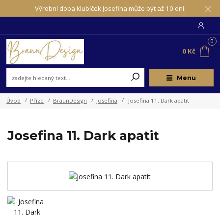
Výrobní doba klubíček Josefina může být až 10 dní.
0
0 Kč
Menu
Úvod
Příze
BraunDesign
Josefina
Josefina 11. Dark apatit
Josefina 11. Dark apatit