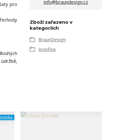
info@braundesign.cz
šaty pro
Přechody
Zboží zařazeno v
kategoriích
BraunDesign
Josefina
dlouhých
 údržbě,
ovinka