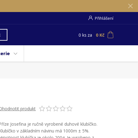
Přihlášení
0
ks
za
0 Kč
t
erie
Ohodnotit produkt
Příze Josefina je ručně vyrobené duhové klubíčko.
Klubíčko v základním návinu má 1000m ± 5%.
Hmotnost klubíčka je okolo 200g. Je vyrobeno z