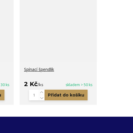
Spínací špendlík
2 Kč
 30 ks
/
ks
skladem > 50 ks
u
Přidat do košíku