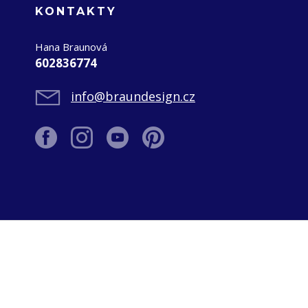
KONTAKTY
Hana Braunová
602836774
info@braundesign.cz