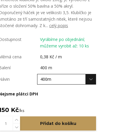
příze o složení 50% bavlna a 50% akryl.
Doporučený háček je ve velikosti 3,5. Klubíčko je
smotáno ze tří samostatných nitek, které nejsou
stočené dohromady. Z k...
celý popis
Dostupnost
Vyrábíme po objednání;
můžeme vyrobit až: 10 ks
Měrná cena
0,38 Kč / m
Balení
400 m
Návin
Nejsme plátci DPH
150 Kč
/
ks
Přidat do košíku