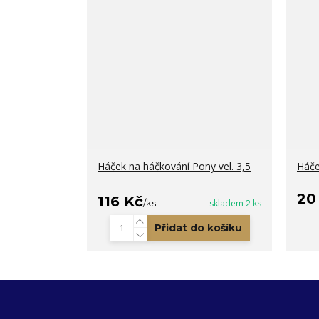
Háček na háčkování Pony vel. 3,5
Háče
20
116 Kč
/
ks
skladem 2 ks
Přidat do košíku