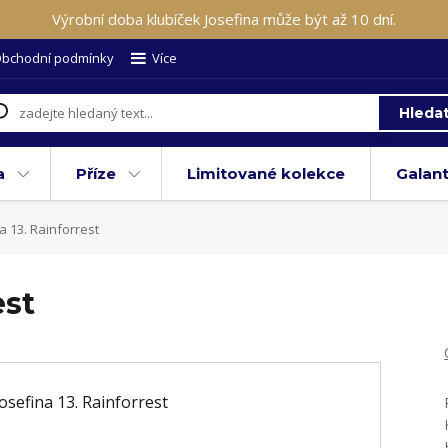
Výrobní doba klubíček Josefina může být až 10 dní.
bchodní podmínky
Více
Hleda
a
Příze
Limitované kolekce
Galant
a 13. Rainforrest
est