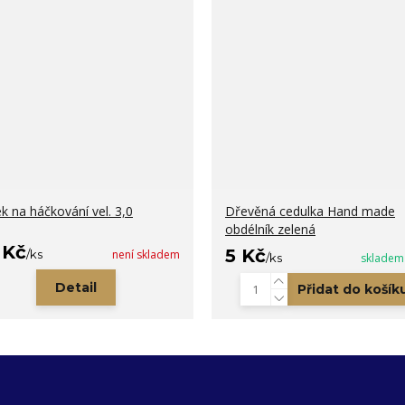
k na háčkování vel. 3,0
Dřevěná cedulka Hand made
obdélník zelená
 Kč
5 Kč
/
ks
není skladem
/
ks
skladem
Detail
Přidat do košík