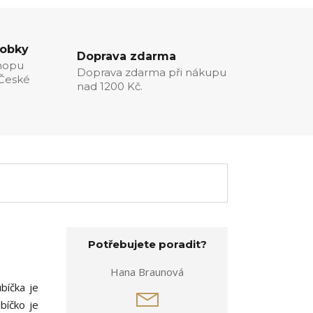
robky
Doprava zdarma
hopu
Doprava zdarma při nákupu
 České
nad 1200 Kč.
Potřebujete poradit?
Hana Braunová
bíčka je
bíčko je