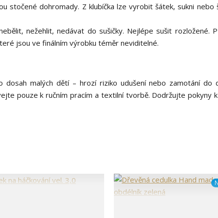
ou stočené dohromady. Z klubíčka lze vyrobit šátek, sukni nebo 
bělit, nežehlit, nedávat do sušičky. Nejlépe sušit rozložené. 
teré jsou ve finálním výrobku téměr neviditelné.
 dosah malých dětí – hrozí riziko udušení nebo zamotání do 
vejte pouze k ručním pracím a textilní tvorbě. Dodržujte pokyny k
N