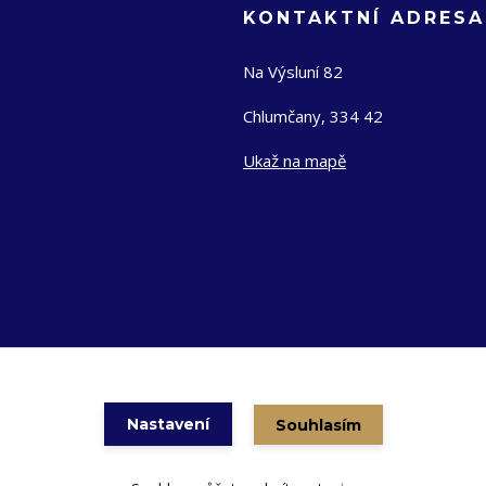
KONTAKTNÍ ADRESA
Na Výsluní 82
Chlumčany, 334 42
Ukaž na mapě
Nastavení
Souhlasím
Vytvořeno na
Eshop-rychle.cz