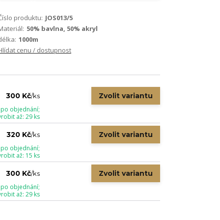
Číslo produktu:
JOS013/5
Materiál:
50% bavlna, 50% akryl
délka:
1000m
Hlídat cenu / dostupnost
Zvolit variantu
300 Kč
/
ks
 po objednání;
obit až: 29 ks
Zvolit variantu
320 Kč
/
ks
 po objednání;
obit až: 15 ks
Zvolit variantu
300 Kč
/
ks
 po objednání;
obit až: 29 ks