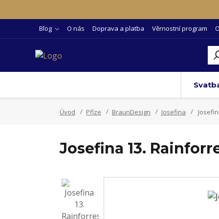
Blog
O nás
Doprava a platba
Věrnostní program
O
Svatb
Úvod
Příze
BraunDesign
Josefina
Josefin
Josefina 13. Rainforr