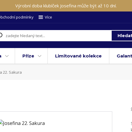
Výrobní doba klubíček Josefina může být až 10 dní.
bchodní podmínky
Více
Hleda
a
Příze
Limitované kolekce
Galant
a 22. Sakura