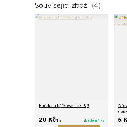
Související zboží
4
Háček na háčkování vel. 3,5
Dřev
obdé
20 Kč
5 
/
ks
skladem 1 ks