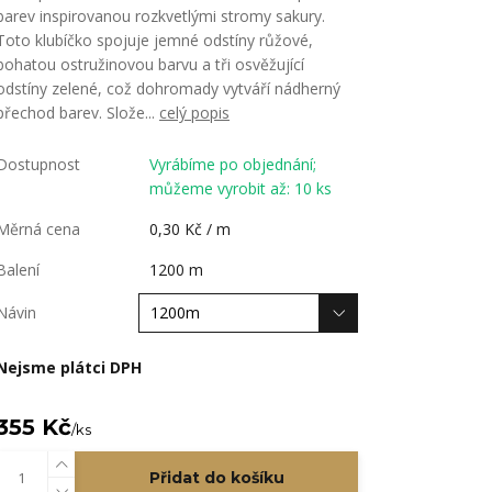
barev inspirovanou rozkvetlými stromy sakury.
Toto klubíčko spojuje jemné odstíny růžové,
bohatou ostružinovou barvu a tři osvěžující
odstíny zelené, což dohromady vytváří nádherný
přechod barev. Slože...
celý popis
Dostupnost
Vyrábíme po objednání;
můžeme vyrobit až: 10 ks
Měrná cena
0,30 Kč / m
Balení
1200 m
Návin
Nejsme plátci DPH
355 Kč
/
ks
Přidat do košíku