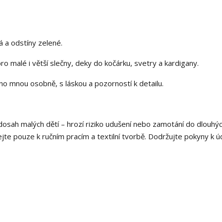
 a odstíny zelené.
ro malé i větší slečny, deky do kočárku, svetry a kardigany.
no mnou osobně, s láskou a pozorností k detailu.
osah malých dětí – hrozí riziko udušení nebo zamotání do dlouhý
ejte pouze k ručním pracím a textilní tvorbě. Dodržujte pokyny k ú