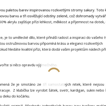
svou paletou barev inspirovanou rozkvetlými stromy sakury. Toto 
ovou barvu a tři osvěžující odstíny zelené, což dohromady vytvář
0% akrylu zajišťuje přízi lehkost, měkkost a příjemnost na dotek, 
e, je to umělecké dílo, které přináší radost a inspiraci do vašeho t
ou ostružinovou barvou připomíná krásu a eleganci rozkvetlých
kud hledáte kvalitní přízi, která dodá vašim projektům nádech př
ytvořte si něco opravdu výjimečného.
 znamená že je smotáno ze tří samostatných nitek, které nejsou
cuje. Z klubíčka lze vyrobit šátek, svetr, kardigan, sukni nebo 
kou deku do kočárku.
každé originál. Přechody jednotlivých barev jsou tvořeny malými