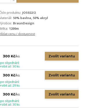
Číslo produktu:
JOS022/2
Materiál:
50% bavlna, 50% akryl
Výrobce:
BraunDesign
délka:
1200m
Hlídat cenu / dostupnost
Zvolit variantu
300 Kč
/
ks
 po objednání;
obit až: 30 ks
Zvolit variantu
300 Kč
/
ks
 po objednání;
obit až: 29 ks
Zvolit variantu
300 Kč
/
ks
 po objednání;
obit až: 30 ks