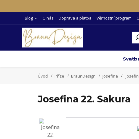
Blog
O nás
Doprava a platba
Věrnostní program
O
Svatb
Úvod
Příze
BraunDesign
Josefina
Josefin
Josefina 22. Sakura