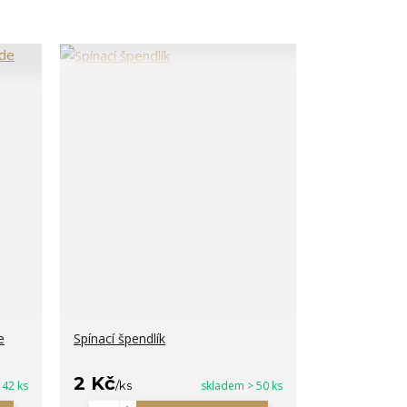
e
Spínací špendlík
2 Kč
 42 ks
/
ks
skladem > 50 ks