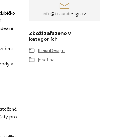
klubíčko
info@braundesign.cz
í
ideální
Zboží zařazeno v
kategoriích
voření.
BraunDesign
Josefina
írody a
 stočené
šaty pro
 uzlíky,