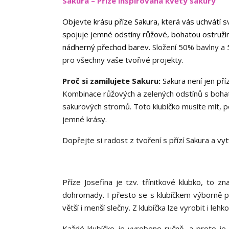
Sakura – Příze inspirovaná květy sakury
Objevte krásu příze Sakura, která vás uchvátí 
spojuje jemné odstíny růžové, bohatou ostružin
nádherný přechod barev.
Složení 50% bavlny a 5
pro všechny vaše tvořivé projekty.
Proč si zamilujete Sakuru:
Sakura není jen příz
Kombinace růžových a zelených odstínů s bohat
sakurových stromů. Toto klubíčko musíte mít, po
jemné krásy.
Dopřejte si radost z tvoření s přízí Sakura a v
Příze Josefina je tzv. třínitkové klubko, to
dohromady. I přesto se s klubíčkem výborně pra
větší i menší slečny. Z klubíčka lze vyrobit i leh
Každé klubíčko je vyrobeno ručně, a proto je 