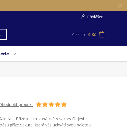
Přihlášení
0
ks
za
0 Kč
t
erie
Ohodnotit produkt
Sakura – Příze inspirovaná květy sakury Objevte
krásu příze Sakura, která vás uchvátí svou paletou