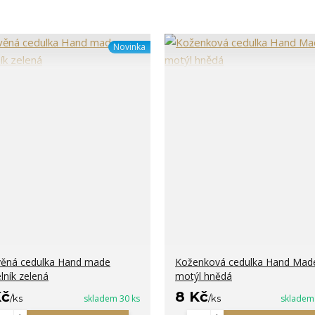
Novinka
ěná cedulka Hand made
Koženková cedulka Hand Mad
lník zelená
motýl hnědá
Kč
8 Kč
/
ks
skladem 30 ks
/
ks
skladem