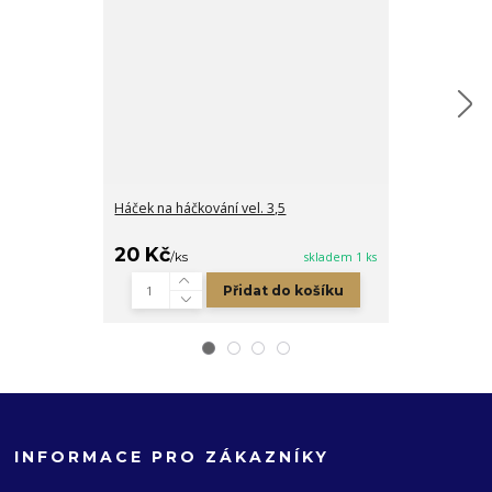
Háček na háčkování vel. 3,5
Dřevěná cedu
zelená
20 Kč
5 Kč
/
ks
skladem 1 ks
/
ks
Přidat do košíku
INFORMACE PRO ZÁKAZNÍKY