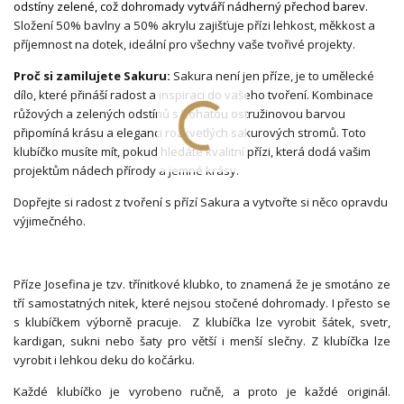
odstíny zelené, což dohromady vytváří nádherný přechod barev.
Složení 50% bavlny a 50% akrylu zajišťuje přízi lehkost, měkkost a
příjemnost na dotek, ideální pro všechny vaše tvořivé projekty.
Proč si zamilujete Sakuru:
Sakura není jen příze, je to umělecké
dílo, které přináší radost a inspiraci do vašeho tvoření. Kombinace
růžových a zelených odstínů s bohatou ostružinovou barvou
připomíná krásu a eleganci rozkvetlých sakurových stromů. Toto
klubíčko musíte mít, pokud hledáte kvalitní přízi, která dodá vašim
projektům nádech přírody a jemné krásy.
Dopřejte si radost z tvoření s přízí Sakura a vytvořte si něco opravdu
výjimečného.
Příze Josefina je tzv. třínitkové klubko, to znamená že je smotáno ze
tří samostatných nitek, které nejsou stočené dohromady. I přesto se
s klubíčkem výborně pracuje. Z klubíčka lze vyrobit šátek, svetr,
kardigan, sukni nebo šaty pro větší i menší slečny. Z klubíčka lze
vyrobit i lehkou deku do kočárku.
Každé klubíčko je vyrobeno ručně, a proto je každé originál.