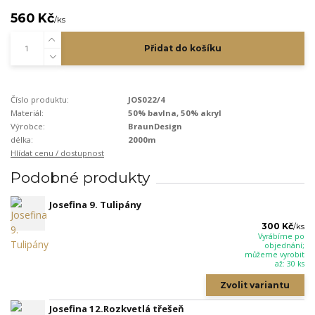
560 Kč
/
ks
Přidat do košíku
Číslo produktu:
JOS022/4
Materiál:
50% bavlna, 50% akryl
Výrobce:
BraunDesign
délka:
2000m
Hlídat cenu / dostupnost
Podobné produkty
Josefina 9. Tulipány
300 Kč
/
ks
Vyrábíme po
objednání;
můžeme vyrobit
až: 30 ks
Zvolit variantu
Josefina 12.Rozkvetlá třešeň