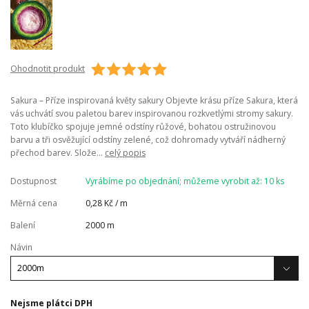
Ohodnotit produkt
Sakura – Příze inspirovaná květy sakury Objevte krásu příze Sakura, která
vás uchvátí svou paletou barev inspirovanou rozkvetlými stromy sakury.
Toto klubíčko spojuje jemné odstíny růžové, bohatou ostružinovou
barvu a tři osvěžující odstíny zelené, což dohromady vytváří nádherný
přechod barev. Slože...
celý popis
Dostupnost
Vyrábíme po objednání; můžeme vyrobit až: 10 ks
Měrná cena
0,28 Kč / m
Balení
2000 m
Návin
Nejsme plátci DPH