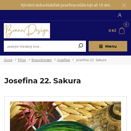
Výrobní doba klubíček Josefina může být až 10 dní.
0
0 Kč
Menu
Úvod
Příze
BraunDesign
Josefina
Josefina 22. Sakura
Josefina 22. Sakura