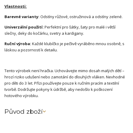
Vlastnosti:
Barevné varianty:
Odstíny růžové, ostružinová a odstíny zelené.
Univerzální použití:
Perfektní pro šátky, šaty pro malé i větší
slečny, deky do kočárku, svetry a kardigany.
Ruční výroba:
Každé klubíčko je pečlivě vyráběno mnou osobně, s
láskou a pozorností k detailu.
Tento výrobek není hračka. Uchovávejte mimo dosah malých dětí –
hrozí riziko udušení nebo zamotání do dlouhých vláken. Nevhodné
pro děti do 3 let. Přízi používejte pouze k ručním pracím a textilní
tvorbě. Dodržujte pokyny k údržbě, aby nedošlo k poškození
hotového výrobku.
Původ zboží