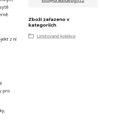
info@braundesign.cz
 sytě
erně.
Zboží zařazeno v
kategoriích
Limitované kolekce
jekt z ní
né
y pro
ky,