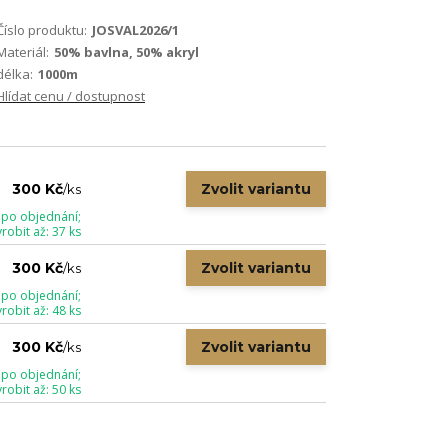
Číslo produktu:
JOSVAL2026/1
Materiál:
50% bavlna, 50% akryl
délka:
1000m
Hlídat cenu / dostupnost
Zvolit variantu
300 Kč
/
ks
 po objednání;
obit až: 37 ks
Zvolit variantu
300 Kč
/
ks
 po objednání;
obit až: 48 ks
Zvolit variantu
300 Kč
/
ks
 po objednání;
obit až: 50 ks