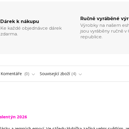
Ručně vyráběné vý
Dárek k nákupu
Výrobky na našem es
Ke každé objednávce dárek
jsou vyráběny ručně v
zdarma.
republice.
Komentáře
0
Související zboží
4
alentýn 2026
 lásky a jemných emocí. Ve středu klubíčka začíná velmi světlým,