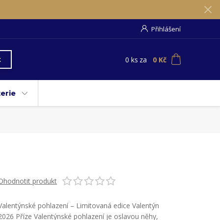
Přihlášení
0
ks
za
0 Kč
t
erie
Ohodnotit produkt
Valentýnské pohlazení – Limitovaná edice Valentýn
2026 Příze Valentýnské pohlazení je oslavou něhy,