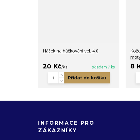
Háček na háčkování vel. 4,0
Kože
motý
20 Kč
8 
/
ks
skladem 7 ks
Přidat do košíku
INFORMACE PRO
ZÁKAZNÍKY