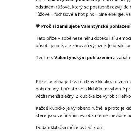
odstínem růžové, který se postupně rozvíjí do d
růžové – fuchsiové a hot pink – plné energie, 
💗 Proč si zamilujete Valentýnské pohlazení
Tato příze v sobě nese něhu doteku i sílu emocí.
působí jemně, ale zároveň výrazně. Je ideální pr
Tvořte s
Valentýnským pohlazením
a zabalte
Příze Josefina je tzv. třínitkové klubko, to zn
dohromady. I přesto se s klubíčkem výborně prac
větší i menší slečny. Z klubíčka lze vyrobit i leh
Každé klubíčko je vyrobeno ručně, a proto je ka
které jsou ve finálním výrobku téměr neviditeln
Dodání klubíčka může být až 7 dní.