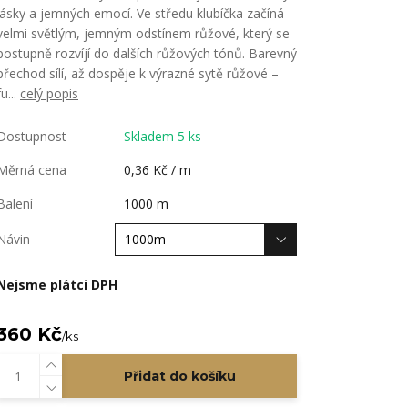
lásky a jemných emocí. Ve středu klubíčka začíná
velmi světlým, jemným odstínem růžové, který se
postupně rozvíjí do dalších růžových tónů. Barevný
přechod sílí, až dospěje k výrazné sytě růžové –
fu...
celý popis
Dostupnost
Skladem 5 ks
Měrná cena
0,36 Kč / m
Balení
1000 m
Návin
Nejsme plátci DPH
360 Kč
/
ks
Přidat do košíku