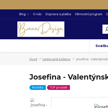
Blog
O nás
Doprava a platba
Věrnostní program
O
Svatb
Úvod
Limitované kolekce
Josefina - Valentýnsk
Josefina - Valentýns
Novinka
TOP produkt