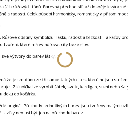
alších růžových tónů. Barevný přechod sílí, až dospěje k výrazné
vášně a radosti. Celek působí harmonicky, romanticky a přitom mod
:
 Růžové odstíny symbolizují lásku, radost a blízkost – a každý pro
o tvoření, které má vyjadřovat city beze slov.
 své výtvory do barev lásky. ✨
amená že je smotáno ze tří samostatných nitek, které nejsou stoče
uje. Z klubíčka lze vyrobit šátek, svetr, kardigan, sukni nebo šat
kou deku do kočárku.
ždé originál. Přechody jednotlivých barev jsou tvořeny malými uzlí
é. Uzlíky nemusí být jen na přechodu barev.