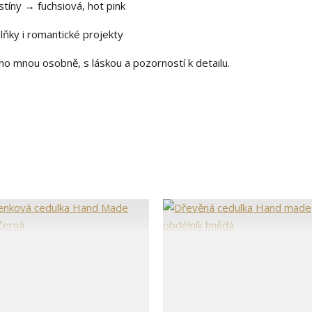
íny → fuchsiová, hot pink
plňky i romantické projekty
no mnou osobně, s láskou a pozorností k detailu.