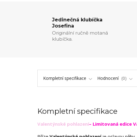
Jedinečná klubíčka
Josefina
Originální ručně motaná
klubíčka.
Kompletní specifikace
Hodnocení
0
Kompletní specifikace
Valentýnské pohlazení
– Limitovaná edice V
Příze
Valentýnské pohlazení
je oslavou něhy,