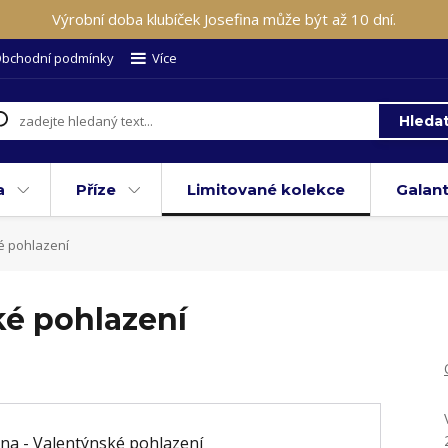
Výrobní doba klubíček Josefina může být až 10 dní.
bchodní podmínky
Více
Hleda
a
Příze
Limitované kolekce
Galant
é pohlazení
ké pohlazení