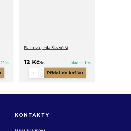
Plastová jehla 3ks větší
12 Kč
 23 ks
/
ks
skladem 1 ks
u
Přidat do košíku
KONTAKTY
Hana Braunová