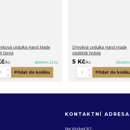
nková cedulka Hand Made
Dřevěná cedulka Hand made
l černá
obdélník hnědá
Kč
5 Kč
/
ks
skladem 22 ks
/
ks
skladem
Přidat do košíku
Přidat do košík
KONTAKTNÍ ADRESA
Na Výsluní 82