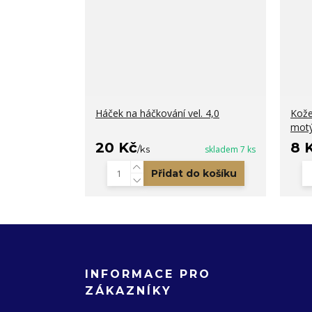
Háček na háčkování vel. 4,0
Kože
motý
20 Kč
8 
/
ks
skladem 7 ks
Přidat do košíku
INFORMACE PRO
ZÁKAZNÍKY