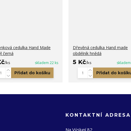
nková cedulka Hand Made
Dřevěná cedulka Hand made
l černá
obdélník hnědá
Kč
5 Kč
/
ks
skladem 22 ks
/
ks
skladem
Přidat do košíku
Přidat do košík
KONTAKTNÍ ADRESA
Na Výsluní 82