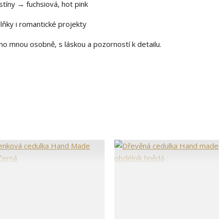
íny → fuchsiová, hot pink
plňky i romantické projekty
no mnou osobně, s láskou a pozorností k detailu.