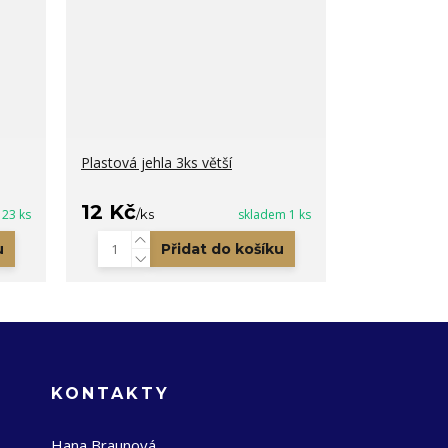
Plastová jehla 3ks větší
12 Kč
 23 ks
/
ks
skladem 1 ks
u
Přidat do košíku
KONTAKTY
Hana Braunová