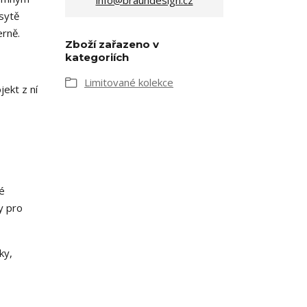
info@braundesign.cz
 sytě
erně.
Zboží zařazeno v
kategoriích
Limitované kolekce
jekt z ní
né
y pro
ky,