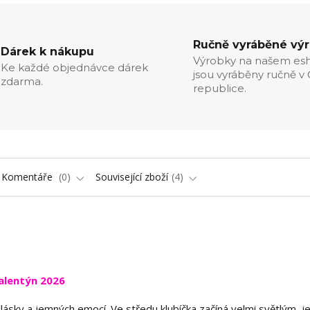
Ručně vyráběné vý
Dárek k nákupu
Výrobky na našem es
Ke každé objednávce dárek
jsou vyráběny ručně v
zdarma.
republice.
Komentáře
0
Související zboží
4
alentýn 2026
 lásky a jemných emocí. Ve středu klubíčka začíná velmi světlým,