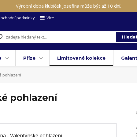
Výrobní doba klubíček Josefina může být až 10 dní.
bchodní podmínky
Více
Hleda
a
Příze
Limitované kolekce
Galant
é pohlazení
ké pohlazení