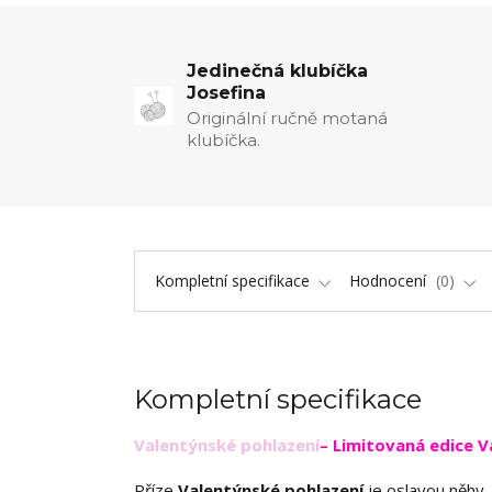
Jedinečná klubíčka
Josefina
Originální ručně motaná
klubíčka.
Kompletní specifikace
Hodnocení
0
Kompletní specifikace
Valentýnské pohlazení
– Limitovaná edice V
Příze
Valentýnské pohlazení
je oslavou něhy,