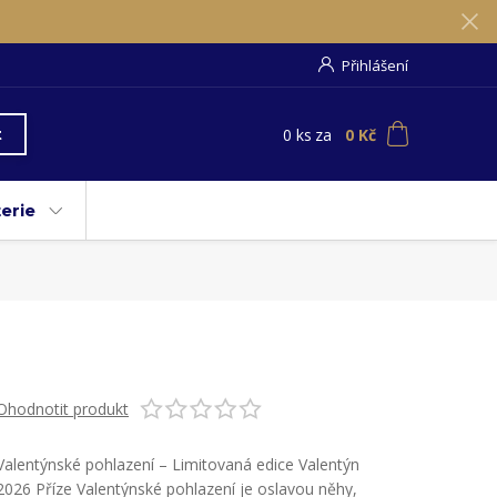
Přihlášení
0
ks
za
0 Kč
t
erie
Ohodnotit produkt
Valentýnské pohlazení – Limitovaná edice Valentýn
2026 Příze Valentýnské pohlazení je oslavou něhy,