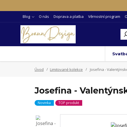
Blog
O nás
Doprava a platba
Věrnostní program
O
Svatb
Úvod
Limitované kolekce
Josefina - Valentýnsk
Josefina - Valentýns
Novinka
TOP produkt