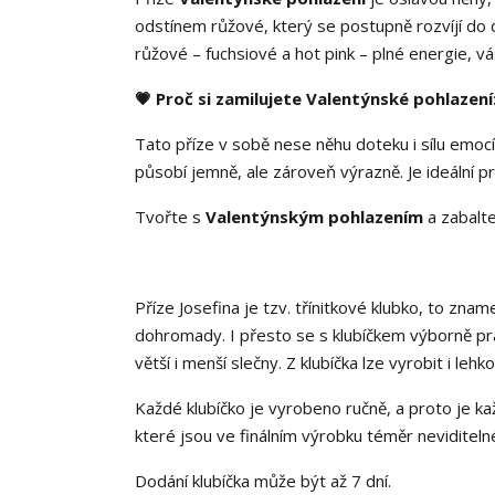
odstínem růžové, který se postupně rozvíjí do d
růžové – fuchsiové a hot pink – plné energie, 
💗 Proč si zamilujete Valentýnské pohlazení
Tato příze v sobě nese něhu doteku i sílu emocí.
působí jemně, ale zároveň výrazně. Je ideální pr
Tvořte s
Valentýnským pohlazením
a zabalte
Příze Josefina je tzv. třínitkové klubko, to zn
dohromady. I přesto se s klubíčkem výborně prac
větší i menší slečny. Z klubíčka lze vyrobit i leh
Každé klubíčko je vyrobeno ručně, a proto je ka
které jsou ve finálním výrobku téměr neviditeln
Dodání klubíčka může být až 7 dní.