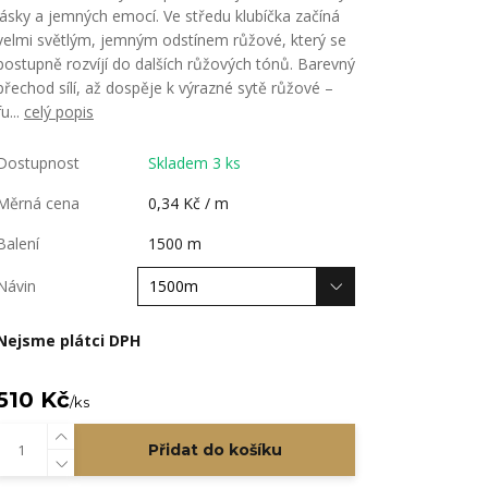
lásky a jemných emocí. Ve středu klubíčka začíná
velmi světlým, jemným odstínem růžové, který se
postupně rozvíjí do dalších růžových tónů. Barevný
přechod sílí, až dospěje k výrazné sytě růžové –
fu...
celý popis
Dostupnost
Skladem 3 ks
Měrná cena
0,34 Kč / m
Balení
1500 m
Návin
Nejsme plátci DPH
510 Kč
/
ks
Přidat do košíku