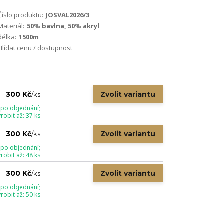
Číslo produktu:
JOSVAL2026/3
Materiál:
50% bavlna, 50% akryl
délka:
1500m
Hlídat cenu / dostupnost
Zvolit variantu
300 Kč
/
ks
 po objednání;
obit až: 37 ks
Zvolit variantu
300 Kč
/
ks
 po objednání;
obit až: 48 ks
Zvolit variantu
300 Kč
/
ks
 po objednání;
obit až: 50 ks