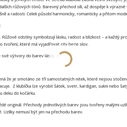
alších růžových tónů. Barevný přechod sílí, až dospěje k výrazné
vášně a radosti. Celek působí harmonicky, romanticky a přitom mod
:
 Růžové odstíny symbolizují lásku, radost a blízkost – a každý pro
o tvoření, které má vyjadřovat city beze slov.
 své výtvory do barev lásky. ✨
amená že je smotáno ze tří samostatných nitek, které nejsou stoče
uje. Z klubíčka lze vyrobit šátek, svetr, kardigan, sukni nebo šat
kou deku do kočárku.
ždé originál. Přechody jednotlivých barev jsou tvořeny malými uzlí
é. Uzlíky nemusí být jen na přechodu barev.