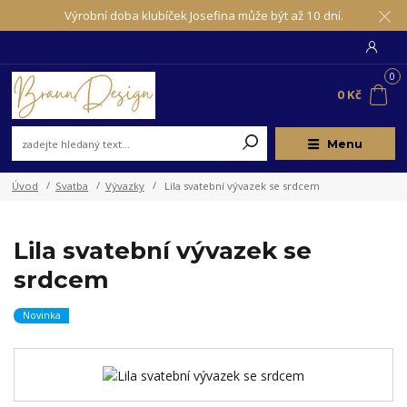
Výrobní doba klubíček Josefina může být až 10 dní.
0
0 Kč
Menu
Úvod
Svatba
Vývazky
Lila svatební vývazek se srdcem
Lila svatební vývazek se
srdcem
Novinka