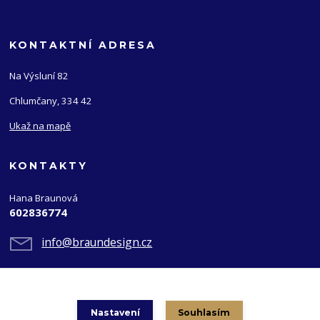
KONTAKTNÍ ADRESA
Na Výsluní 82
Chlumčany, 334 42
Ukaž na mapě
KONTAKTY
Hana Braunová
602836774
info@braundesign.cz
Nastavení
Souhlasím