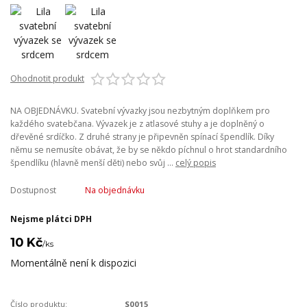
Ohodnotit produkt
NA OBJEDNÁVKU. Svatební vývazky jsou nezbytným doplňkem pro
každého svatebčana. Vývazek je z atlasové stuhy a je doplněný o
dřevěné srdíčko. Z druhé strany je připevněn spínací špendlík. Díky
němu se nemusíte obávat, že by se někdo píchnul o hrot standardního
špendlíku (hlavně menší děti) nebo svůj ...
celý popis
Dostupnost
Na objednávku
Nejsme plátci DPH
10 Kč
/
ks
Momentálně není k dispozici
Číslo produktu:
S0015