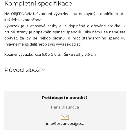
Kompletní specifikace
NA OBJEDNÁVKU. Svatební vývazky jsou nezbytným doplňkem pro
každého svatebčana.
Vývazek je z atlasové stuhy a je doplněný o dřevěné srdíčko. Z
druhé strany je připevněn spínací špendlík. Díky němu se nemusíte
obávat, že by se někdo píchnul o hrot standardního špendlíku
(hlavně menší děti) nebo svůj vývazek ztratil.
Rozměr vývazku: cca 6,0 x 5,0 cm. Šířka stuhy 0,6 cm.
Původ zboží
Potřebujete poradit?
Hana Braunová
info@braundesign.cz