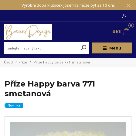
Výrobní doba klubíček Josefina může být až 10 dní.
0
0 Kč
Menu
Úvod
Příze
Příze Happy barva 771 smetanová
Příze Happy barva 771
smetanová
Novinka