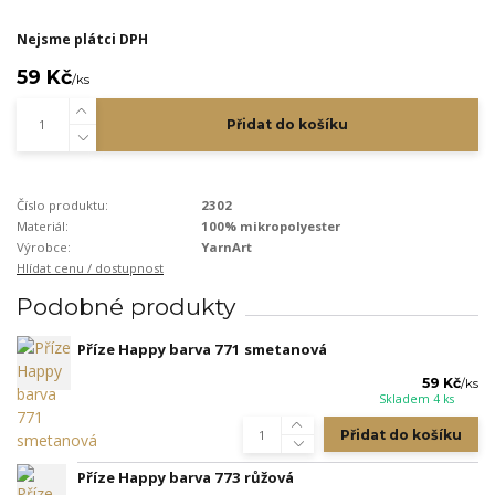
Nejsme plátci DPH
59 Kč
/
ks
Přidat do košíku
Číslo produktu:
2302
Materiál:
100% mikropolyester
Výrobce:
YarnArt
Hlídat cenu / dostupnost
Podobné produkty
Příze Happy barva 771 smetanová
59 Kč
/
ks
Skladem 4 ks
Přidat do košíku
Příze Happy barva 773 růžová