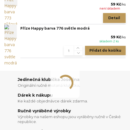
59 Kč
/
ks
není skladem
Detail
Příze Happy barva 776 světle modrá
59 Kč
/
ks
skladem 2 ks
Přidat do košíku
Jedinečná klubíčka Josefina
Originální ručně motaná klubíčka.
Dárek k nákupu
Ke každé objednávce dárek zdarma.
Ručně vyráběné výrobky
Výrobky na našem eshopu jsou vyráběny ručně v České
republice.