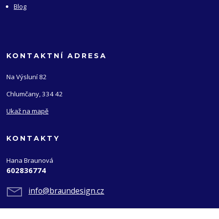
Blog
KONTAKTNÍ ADRESA
Na Výsluní 82
Chlumčany, 334 42
Ukaž na mapě
KONTAKTY
Hana Braunová
602836774
info@braundesign.cz