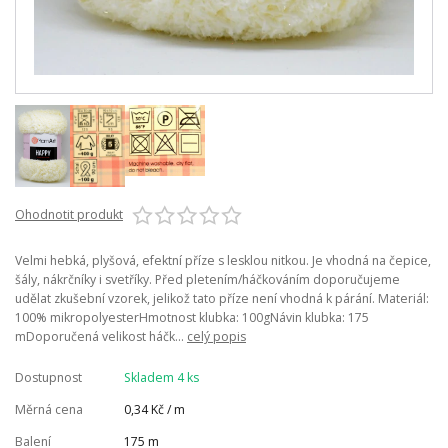
Ohodnotit produkt
Velmi hebká, plyšová, efektní příze s lesklou nitkou. Je vhodná na čepice,
šály, nákrčníky i svetříky. Před pletením/háčkováním doporučujeme
udělat zkušební vzorek, jelikož tato příze není vhodná k párání. Materiál:
100% mikropolyesterHmotnost klubka: 100gNávin klubka: 175
mDoporučená velikost háčk...
celý popis
Dostupnost
Skladem 4 ks
Měrná cena
0,34 Kč / m
Balení
175 m