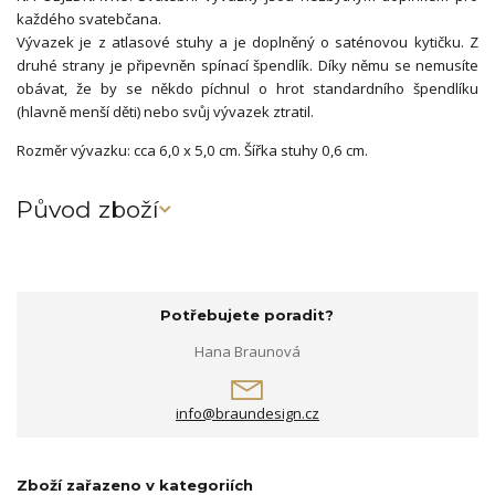
každého svatebčana.
Vývazek je z atlasové stuhy a je doplněný o saténovou kytičku. Z
druhé strany je připevněn spínací špendlík. Díky němu se nemusíte
obávat, že by se někdo píchnul o hrot standardního špendlíku
(hlavně menší děti) nebo svůj vývazek ztratil.
Rozměr vývazku: cca 6,0 x 5,0 cm. Šířka stuhy 0,6 cm.
Původ zboží
Potřebujete poradit?
Hana Braunová
info@braundesign.cz
Zboží zařazeno v kategoriích