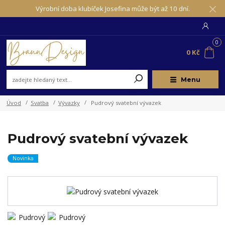
Výrobní doba klubíček Josefina může být až 10 dní.
0
0 Kč
Menu
Úvod
Svatba
Vývazky
Pudrový svatební vývazek
Pudrový svatební vývazek
Novinka