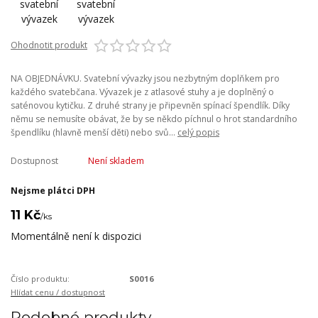
Ohodnotit produkt
NA OBJEDNÁVKU. Svatební vývazky jsou nezbytným doplňkem pro
každého svatebčana. Vývazek je z atlasové stuhy a je doplněný o
saténovou kytičku. Z druhé strany je připevněn spínací špendlík. Díky
němu se nemusíte obávat, že by se někdo píchnul o hrot standardního
špendlíku (hlavně menší děti) nebo svů...
celý popis
Dostupnost
Není skladem
Nejsme plátci DPH
11 Kč
/
ks
Momentálně není k dispozici
Číslo produktu:
S0016
Hlídat cenu / dostupnost
Podobné produkty