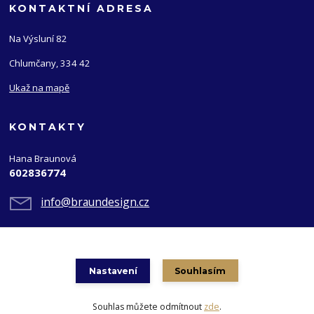
KONTAKTNÍ ADRESA
Na Výsluní 82
Chlumčany, 334 42
Ukaž na mapě
KONTAKTY
Hana Braunová
602836774
info@braundesign.cz
Nastavení
Souhlasím
Souhlas můžete odmítnout
zde
.
Vytvořeno na
Eshop-rychle.cz