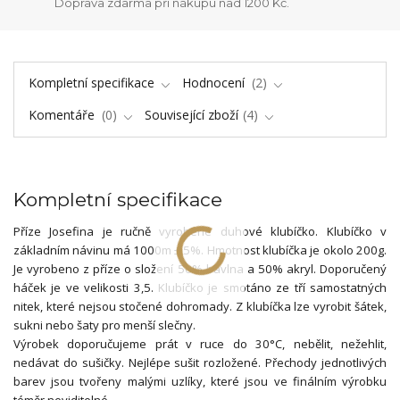
Doprava zdarma při nákupu nad 1200 Kč.
Kompletní specifikace
Hodnocení
2
Komentáře
0
Související zboží
4
Kompletní specifikace
Příze Josefina je ručně vyrobené duhové klubíčko. Klubíčko v
základním návinu má 1000m ± 5%. Hmotnost klubíčka je okolo 200g.
Je vyrobeno z příze o složení 50% bavlna a 50% akryl. Doporučený
háček je ve velikosti 3,5. Klubíčko je smotáno ze tří samostatných
nitek, které nejsou stočené dohromady. Z klubíčka lze vyrobit šátek,
sukni nebo šaty pro menší slečny.
Výrobek doporučujeme prát v ruce do 30°C, nebělit, nežehlit,
nedávat do sušičky. Nejlépe sušit rozložené. Přechody jednotlivých
barev jsou tvořeny malými uzlíky, které jsou ve finálním výrobku