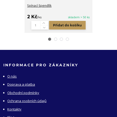
Spínací špendlík
Sada háčků na 
2 Kč
259 Kč
/
ks
skladem > 50 ks
/
ks
Přidat do košíku
INFORMACE PRO ZÁKAZNÍKY
O nás
Doprava a platba
Obchodní podmínky
Ochrana osobních údajů
Kontakty