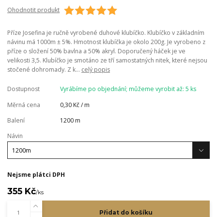
Ohodnotit produkt
Příze Josefina je ručně vyrobené duhové klubíčko. Klubíčko v základním
návinu má 1000m ± 5%. Hmotnost klubíčka je okolo 200g. Je vyrobeno z
příze o složení 50% bavlna a 50% akryl. Doporučený háček je ve
velikosti 3,5. Klubíčko je smotáno ze tří samostatných nitek, které nejsou
stočené dohromady. Z k...
celý popis
Dostupnost
Vyrábíme po objednání; můžeme vyrobit až: 5 ks
Měrná cena
0,30 Kč / m
Balení
1200 m
Návin
Nejsme plátci DPH
355 Kč
/
ks
Přidat do košíku