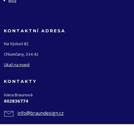
Blog
KONTAKTNÍ ADRESA
Na Výsluní 82
Chlumčany, 334 42
Ukaž na mapě
KONTAKTY
Hana Braunová
602836774
info@braundesign.cz