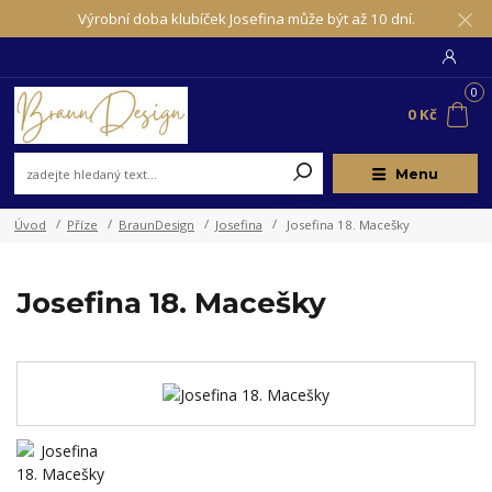
Výrobní doba klubíček Josefina může být až 10 dní.
0
0 Kč
Menu
Úvod
Příze
BraunDesign
Josefina
Josefina 18. Macešky
Josefina 18. Macešky