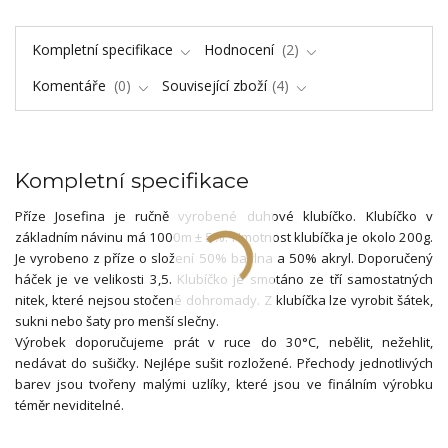
Kompletní specifikace
Hodnocení
2
Komentáře
0
Související zboží
4
Kompletní specifikace
Příze Josefina je ručně vyrobené duhové klubíčko. Klubíčko v
základním návinu má 1000m ± 5%. Hmotnost klubíčka je okolo 200g.
Je vyrobeno z příze o složení 50% bavlna a 50% akryl. Doporučený
háček je ve velikosti 3,5. Klubíčko je smotáno ze tří samostatných
nitek, které nejsou stočené dohromady. Z klubíčka lze vyrobit šátek,
sukni nebo šaty pro menší slečny.
Výrobek doporučujeme prát v ruce do 30°C, nebělit, nežehlit,
nedávat do sušičky. Nejlépe sušit rozložené. Přechody jednotlivých
barev jsou tvořeny malými uzlíky, které jsou ve finálním výrobku
téměr neviditelné.