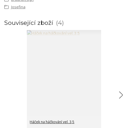
Josefina
Související zboží
4
Háček na háčkování vel. 3,5
Dřevěná cedu
bílá