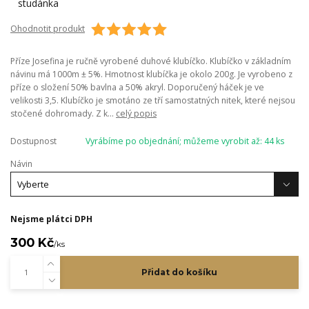
Ohodnotit produkt
Příze Josefina je ručně vyrobené duhové klubíčko. Klubíčko v základním
návinu má 1000m ± 5%. Hmotnost klubíčka je okolo 200g. Je vyrobeno z
příze o složení 50% bavlna a 50% akryl. Doporučený háček je ve
velikosti 3,5. Klubíčko je smotáno ze tří samostatných nitek, které nejsou
stočené dohromady. Z k...
celý popis
Dostupnost
Vyrábíme po objednání; můžeme vyrobit až: 44 ks
Návin
Nejsme plátci DPH
300 Kč
/
ks
Přidat do košíku