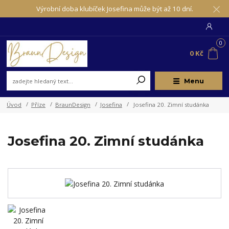
Výrobní doba klubíček Josefina může být až 10 dní.
0
0 Kč
Menu
Úvod
Příze
BraunDesign
Josefina
Josefina 20. Zimní studánka
Josefina 20. Zimní studánka