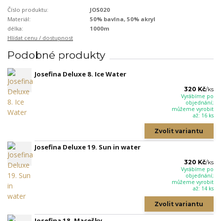
Číslo produktu:
JOS020
Materiál:
50% bavlna, 50% akryl
délka:
1000m
Hlídat cenu / dostupnost
Podobné produkty
Josefina Deluxe 8. Ice Water
320 Kč
/
ks
Vyrábíme po
objednání;
můžeme vyrobit
až: 16 ks
Zvolit variantu
Josefina Deluxe 19. Sun in water
320 Kč
/
ks
Vyrábíme po
objednání;
můžeme vyrobit
až: 14 ks
Zvolit variantu
Josefina 18. Macešky