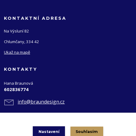
KONTAKTNÍ ADRESA
Na Výsluní 82
Chlumčany, 334 42
Ukaž na mapě
KONTAKTY
Hana Braunová
602836774
info@braundesign.cz
Nastavení
Souhlasím