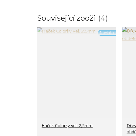
Související zboží
4
Novinka
Háček Colorky vel. 2,5mm
Dřev
obdél