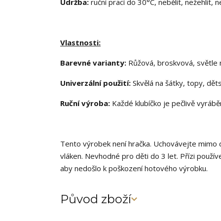
Údržba:
ruční prací do 30°C, nebělit, nežehlit, 
Vlastnosti:
Barevné varianty:
Růžová, broskvová, světle
Univerzální použití:
Skvělá na šátky, topy, dět
Ruční výroba:
Každé klubíčko je pečlivě vyrábě
Tento výrobek není hračka. Uchovávejte mimo d
vláken. Nevhodné pro děti do 3 let. Přízi použív
aby nedošlo k poškození hotového výrobku.
Původ zboží