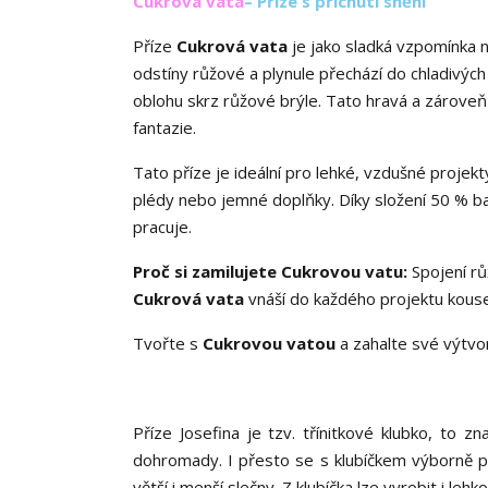
Cukrová vata
– Příze s příchutí snění
Příze
Cukrová vata
je jako sladká vzpomínka 
odstíny růžové a plynule přechází do chladivých
oblohu skrz růžové brýle. Tato hravá a zároveň
fantazie.
Tato příze je ideální pro lehké, vzdušné projekt
plédy nebo jemné doplňky. Díky složení 50 % ba
pracuje.
Proč si zamilujete Cukrovou vatu:
Spojení rů
Cukrová vata
vnáší do každého projektu kousek
Tvořte s
Cukrovou vatou
a zahalte své výtvor
Příze Josefina je tzv. třínitkové klubko, to
dohromady. I přesto se s klubíčkem výborně pra
větší i menší slečny. Z klubíčka lze vyrobit i leh