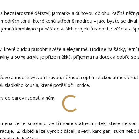
na bezstarostné dětství, jarmarky a duhovou oblohu. Začíná něžný
 modrých tónů, které končí středně modrou – jako byste se dívali
 jemná kombinace přináší do vašich projektů radost, svěžest a šp
y, které budou působit svěže a elegantně. Hodí se na šátky, letní 
vlny a 50 % akrylu je příze měkká, příjemná na dotek a dobře se s
žové a modré vytváří hravou, něžnou a optimistickou atmosféru. 
 sladkého kouzla, které potěší oči i srdce.
y do barev radosti a něhy.
 znamená že je smotáno ze tří samostatných nitek, které nejsou
cuje. Z klubíčka lze vyrobit šátek, svetr, kardigan, sukni nebo 
kou deku do kočárku.