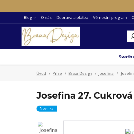
Blog
O nás
Doprava a platba
Věrnostní program
O
Svatb
Úvod
Příze
BraunDesign
Josefina
Josefin
Josefina 27. Cukrová
Novinka