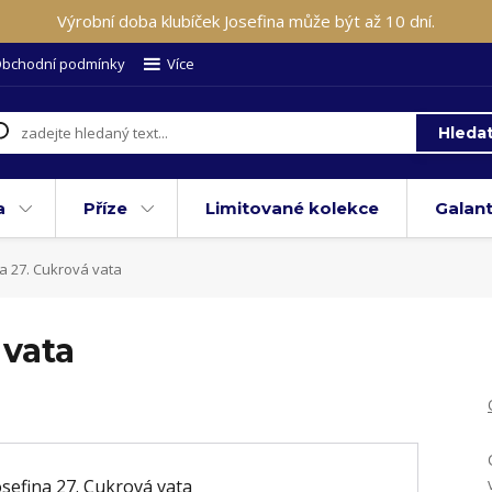
Výrobní doba klubíček Josefina může být až 10 dní.
bchodní podmínky
Více
Hleda
a
Příze
Limitované kolekce
Galant
a 27. Cukrová vata
 vata