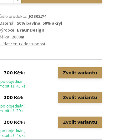
Číslo produktu:
JOS027/4
Materiál:
50% bavlna, 50% akryl
Výrobce:
BraunDesign
délka:
2000m
Hlídat cenu / dostupnost
Zvolit variantu
300 Kč
/
ks
 po objednání;
obit až: 43 ks
Zvolit variantu
300 Kč
/
ks
 po objednání;
obit až: 29 ks
Zvolit variantu
300 Kč
/
ks
 po objednání;
obit až: 48 ks