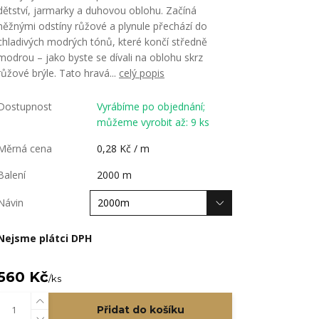
dětství, jarmarky a duhovou oblohu. Začíná
něžnými odstíny růžové a plynule přechází do
chladivých modrých tónů, které končí středně
modrou – jako byste se dívali na oblohu skrz
růžové brýle. Tato hravá...
celý popis
Dostupnost
Vyrábíme po objednání;
můžeme vyrobit až: 9 ks
Měrná cena
0,28 Kč / m
Balení
2000 m
Návin
Nejsme plátci DPH
560 Kč
/
ks
Přidat do košíku