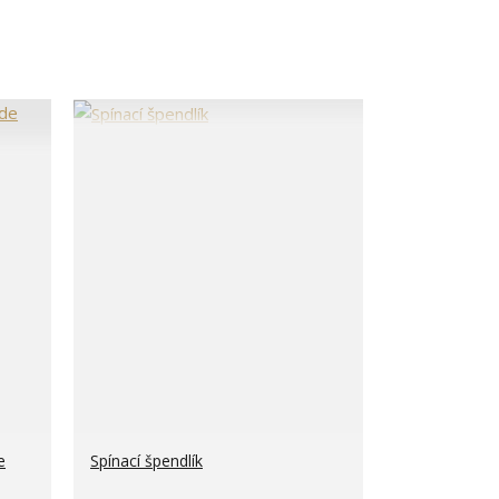
e
Spínací špendlík