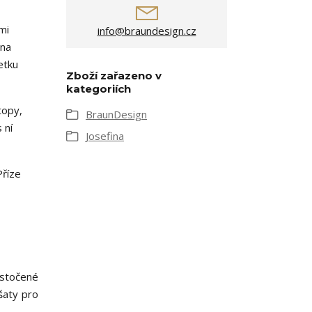
mi
info@braundesign.cz
 na
etku
Zboží zařazeno v
kategoriích
topy,
BraunDesign
 ní
Josefina
Příze
 stočené
šaty pro