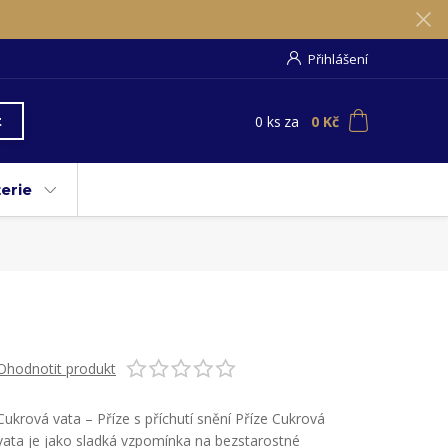
Přihlášení
0
ks
za
0 Kč
t
erie
Ohodnotit produkt
Cukrová vata – Příze s příchutí snění Příze Cukrová
vata je jako sladká vzpomínka na bezstarostné