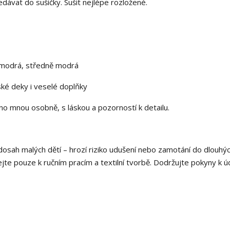
nedávat do sušičky. Sušit nejlépe rozložené.
 modrá, středně modrá
ské deky i veselé doplňky
no mnou osobně, s láskou a pozorností k detailu.
osah malých dětí – hrozí riziko udušení nebo zamotání do dlouhý
ejte pouze k ručním pracím a textilní tvorbě. Dodržujte pokyny k ú